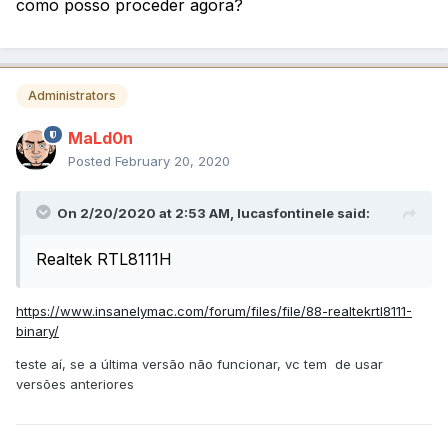
como posso proceder agora?
Administrators
MaLd0n
Posted
February 20, 2020
On 2/20/2020 at 2:53 AM,
lucasfontinele
said:
Realtek RTL8111H
https://www.insanelymac.com/forum/files/file/88-realtekrtl8111-
binary/
teste aí, se a última versão não funcionar, vc tem de usar
versões anteriores