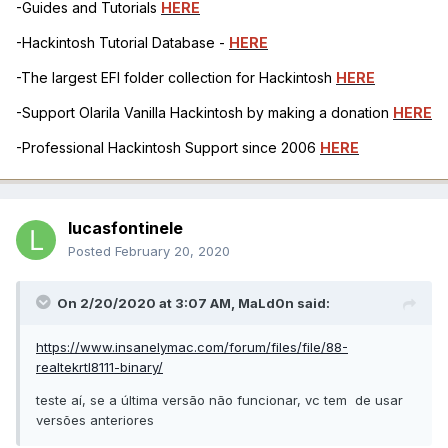
-Guides and Tutorials
HERE
-Hackintosh Tutorial Database -
HERE
-The largest EFI folder collection for Hackintosh
HERE
-Support Olarila Vanilla Hackintosh by making a donation
HERE
-Professional Hackintosh Support since 2006
HERE
lucasfontinele
Posted
February 20, 2020
On 2/20/2020 at 3:07 AM,
MaLd0n
said:
https://www.insanelymac.com/forum/files/file/88-
realtekrtl8111-binary/
teste aí, se a última versão não funcionar, vc tem de usar
versões anteriores