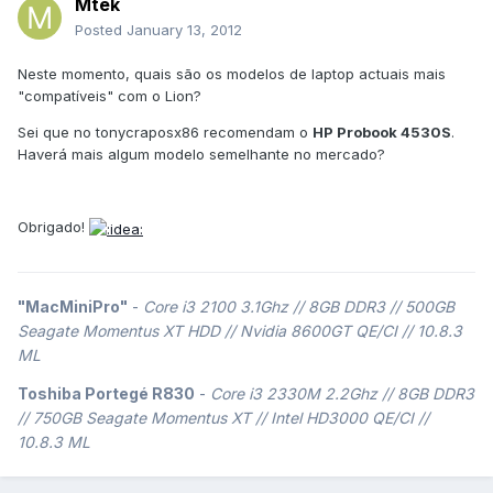
Mtek
Posted
January 13, 2012
Neste momento, quais são os modelos de laptop actuais mais
"compatíveis" com o Lion?
Sei que no tonycraposx86 recomendam o
HP Probook 4530S
.
Haverá mais algum modelo semelhante no mercado?
Obrigado!
"MacMiniPro"
-
Core i3 2100 3.1Ghz // 8GB DDR3 // 500GB
Seagate Momentus XT HDD // Nvidia 8600GT QE/CI // 10.8.3
ML
Toshiba Portegé R830
-
Core i3 2330M 2.2Ghz // 8GB DDR3
// 750GB Seagate Momentus XT // Intel HD3000 QE/CI //
10.8.3 ML