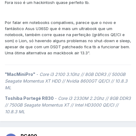
Fora isso é um hackintosh quase perfeito tb.
Por falar em notebooks compatíveis, parece que o novo e
fantástico Asus U36SD que é mais um ultrabook que um
notebook, também corre quase na perfeição (gráficos QE/CI e
som) o Lion, só havendo alguns problemas no shut-down e sleep,
apesar de que com um DSDT patcheado fica tb a funcionar bem.
Uma ótima alternativa ao mackbook air 13.3".
"MacMiniPro"
-
Core i3 2100 3.1Ghz // 8GB DDR3 // 500GB
Seagate Momentus XT HDD // Nvidia 8600GT QE/CI // 10.8.3
ML
Toshiba Portegé R830
-
Core i3 2330M 2.2Ghz // 8GB DDR3
// 750GB Seagate Momentus XT // Intel HD3000 QE/CI //
10.8.3 ML