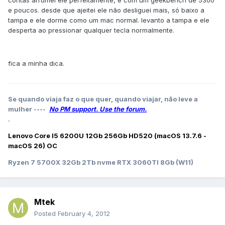
contas arrumei ele perfeitamente, e com um geekbench de 5300
e poucos. desde que ajeitei ele não desliguei mais, só baixo a
tampa e ele dorme como um mac normal. levanto a tampa e ele
desperta ao pressionar qualquer tecla normalmente.
fica a minha dica.
Se quando viaja faz o que quer, quando viajar, não leve a
mulher ----
No PM support. Use the forum.
.
Lenovo Core I5 6200U 12Gb 256Gb HD520 (macOS 13.7.6 -
macOS 26) OC
Ryzen 7 5700X 32Gb 2Tb nvme RTX 3060TI 8Gb (W11)
Mtek
Posted
February 4, 2012