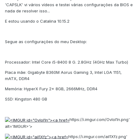
'CAPSLK' vi vários vídeos e testei várias configurações da BIOS e
nada de resolver isso...
E estou usando o Catalina 10.15.2
Segue as configurações do meu Desktop:
Processador: Intel Core i5-8400 8 G. 2.8GHz (4GHz Max Turbo)
Placa mãe: Gigabyte B360M Aorus Gaming 3, Intel LGA 1151,
mATX, DDR4
Memória: HyperX Fury 2x 8GB, 2666MHz, DDR4
SSD: Kingston 480 GB
https://i.imgur.com/OvIol1n.png'
alt='IMGUR>'>
https://i.imgur.com/aiI1Xfz.png'