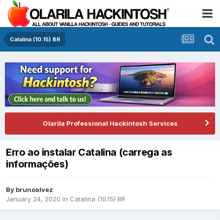
Catalina (10.15) BR
Olarila Professional Hackintosh Services
Erro ao instalar Catalina (carrega as
informações)
By
brunoalvez
January 24, 2020
in
Catalina (10.15) BR