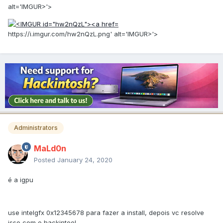
alt='IMGUR>'>
https://i.imgur.com/hw2nQzL.png' alt='IMGUR>'>
Administrators
MaLd0n
Posted
January 24, 2020
é a igpu
use intelgfx 0x12345678 para fazer a install, depois vc resolve
isso com o hackintool