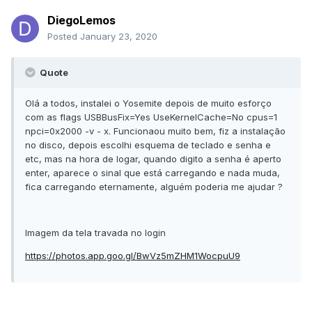
DiegoLemos
Posted
January 23, 2020
Quote
Olá a todos, instalei o Yosemite depois de muito esforço
com as flags USBBusFix=Yes UseKernelCache=No cpus=1
npci=0x2000 -v - x. Funcionaou muito bem, fiz a instalação
no disco, depois escolhi esquema de teclado e senha e
etc, mas na hora de logar, quando digito a senha é aperto
enter, aparece o sinal que está carregando e nada muda,
fica carregando eternamente, alguém poderia me ajudar ?
Imagem da tela travada no login
https://photos.app.goo.gl/BwVz5mZHM1WocpuU9