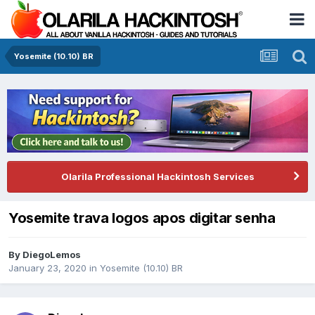
Yosemite (10.10) BR
Olarila Professional Hackintosh Services
Yosemite trava logos apos digitar senha
By
DiegoLemos
January 23, 2020
in
Yosemite (10.10) BR