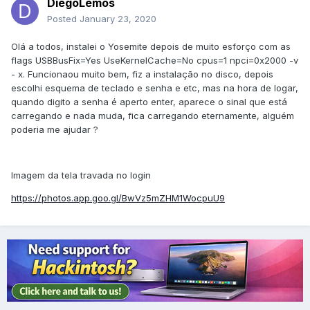
DiegoLemos
Posted
January 23, 2020
Olá a todos, instalei o Yosemite depois de muito esforço com as
flags USBBusFix=Yes UseKernelCache=No cpus=1 npci=0x2000 -v
- x. Funcionaou muito bem, fiz a instalação no disco, depois
escolhi esquema de teclado e senha e etc, mas na hora de logar,
quando digito a senha é aperto enter, aparece o sinal que está
carregando e nada muda, fica carregando eternamente, alguém
poderia me ajudar ?
Imagem da tela travada no login
https://photos.app.goo.gl/BwVz5mZHM1WocpuU9