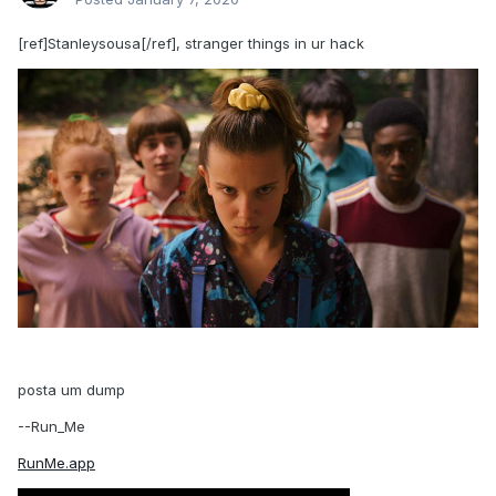
[ref]Stanleysousa[/ref], stranger things in ur hack
posta um dump
--Run_Me
RunMe.app