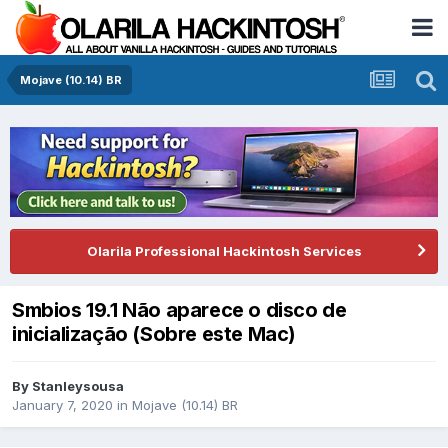
Mojave (10.14) BR
Olarila Professional Hackintosh Services
Smbios 19.1 Não aparece o disco de
inicialização (Sobre este Mac)
By
Stanleysousa
January 7, 2020
in
Mojave (10.14) BR