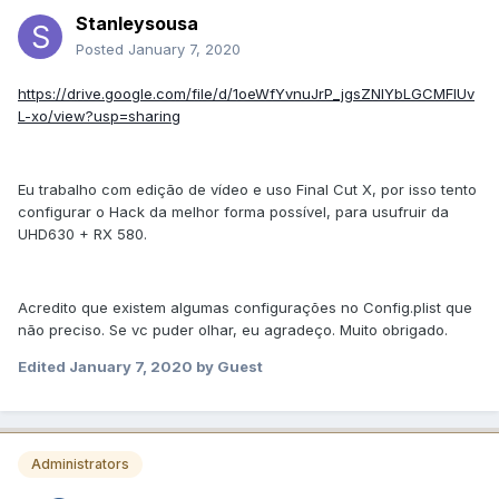
Stanleysousa
Posted
January 7, 2020
https://drive.google.com/file/d/1oeWfYvnuJrP_jgsZNlYbLGCMFlUv
L-xo/view?usp=sharing
Eu trabalho com edição de vídeo e uso Final Cut X, por isso tento
configurar o Hack da melhor forma possível, para usufruir da
UHD630 + RX 580.
Acredito que existem algumas configurações no Config.plist que
não preciso. Se vc puder olhar, eu agradeço. Muito obrigado.
Edited
January 7, 2020
by Guest
Administrators