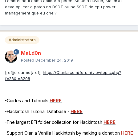
Lembrei aqui como aplicar o patch. Só uma dúvida, MaLdOn:
devo aplicar o patch no DSDT ou no SSDT de cpu power
management que eu criei?
Administrators
MaLd0n
Posted
December 24, 2019
[ref]jcrcarmo[/ref],
https://Olarila.com/forum/viewtopic.php?
f=28&t=8208
-Guides and Tutorials
HERE
-Hackintosh Tutorial Database -
HERE
-The largest EFI folder collection for Hackintosh
HERE
-Support Olarila Vanilla Hackintosh by making a donation
HERE