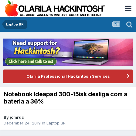
Laptop BR
Olarila Professional Hackintosh Services
Notebook Ideapad 300-15isk desliga com a
bateria a 36%
By
jcmrdc
December 24, 2019
in
Laptop BR