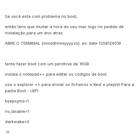
Se você esta com problema no boot,
então tens que mudar a hora do seu mac logo no pedido de
instalação para um ano atras
ABRE O TERMINAL {mmddhhmiyyyy.ss}. ex: date 1208124019
tente fazer boot com um pendrive de 16GB
instala o notepad++ para editar os códigos de boot.
use o explorer ++ para enviar os ficheiros e Kext e playlist Para a
pasta Boot - UEFI
keepsyms=1
nv_disable=1
darkwake=0
-V