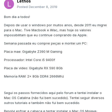
Lethos
Posted
December 8, 2019
Bom dia a todos!
Depois de usar o windows por muitos anos, desde 2011 eu migrei
para o Mac. Tive Macbook e iMac, mas hoje os valores
impossibilitam que eu continue comprando da Apple.
Semana passada eu comprei peças e montei um PC:
Placa mae: Gigabyte Z390 M Gaming
Processador: Intel Core i5 9400f
Placa de video: Gigabyte RX 590 8Gb
Memoria RAM: 2x 8Gb DDR4 2666Mhz
Segui os passos fornecidos aqui pelo forum e tentei instalar o
Mac OS Catalina (não fui bem sucedido). Tentei seguir diversos
outros tutoriais e também não fui bem sucedido.
Resolvi esfriar a cabeça e tentar instalar o Mac OS Mojave,