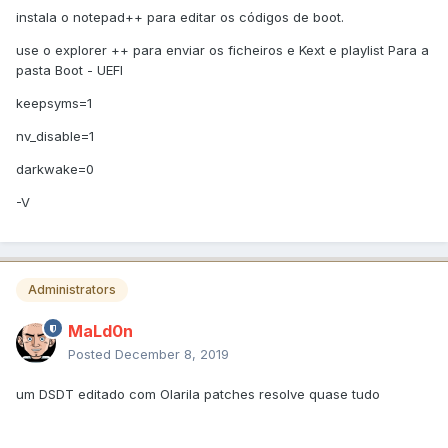
instala o notepad++ para editar os códigos de boot.
use o explorer ++ para enviar os ficheiros e Kext e playlist Para a
pasta Boot - UEFI
keepsyms=1
nv_disable=1
darkwake=0
-V
Administrators
MaLd0n
Posted
December 8, 2019
um DSDT editado com Olarila patches resolve quase tudo