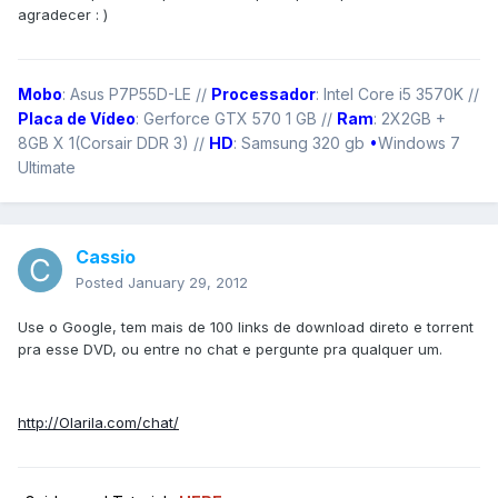
agradecer : )
Mobo
: Asus P7P55D-LE //
Processador
: Intel Core i5 3570K //
Placa de Vídeo
: Gerforce GTX 570 1 GB //
Ram
: 2X2GB +
8GB X 1(Corsair DDR 3) //
HD
: Samsung 320 gb
•
Windows 7
Ultimate
Cassio
Posted
January 29, 2012
Use o Google, tem mais de 100 links de download direto e torrent
pra esse DVD, ou entre no chat e pergunte pra qualquer um.
http://Olarila.com/chat/