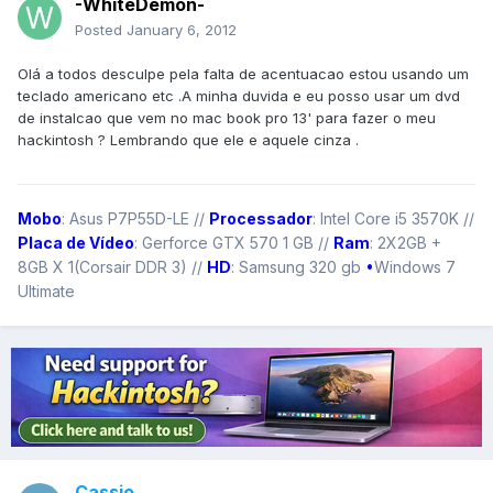
-WhiteDemon-
Posted
January 6, 2012
Olá a todos desculpe pela falta de acentuacao estou usando um
teclado americano etc .A minha duvida e eu posso usar um dvd
de instalcao que vem no mac book pro 13' para fazer o meu
hackintosh ? Lembrando que ele e aquele cinza .
Mobo
: Asus P7P55D-LE //
Processador
: Intel Core i5 3570K //
Placa de Vídeo
: Gerforce GTX 570 1 GB //
Ram
: 2X2GB +
8GB X 1(Corsair DDR 3) //
HD
: Samsung 320 gb
•
Windows 7
Ultimate
Cassio