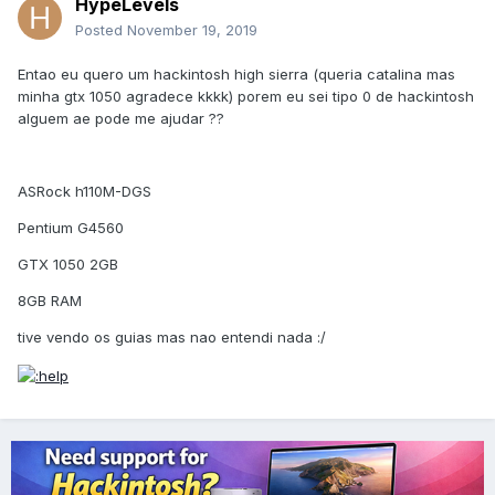
HypeLevels
Posted
November 19, 2019
Entao eu quero um hackintosh high sierra (queria catalina mas
minha gtx 1050 agradece kkkk) porem eu sei tipo 0 de hackintosh
alguem ae pode me ajudar ??
ASRock h110M-DGS
Pentium G4560
GTX 1050 2GB
8GB RAM
tive vendo os guias mas nao entendi nada :/