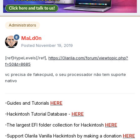
Administrators
MaLd0n
Posted
November 19, 2019
[ref]HypeLevels[/ref],
https://Olarila.com/forum/viewtopic.php?
f=50&t=8685
vc precisa de fakecpuid, o seu processador não tem suporte
nativo
-Guides and Tutorials
HERE
-Hackintosh Tutorial Database -
HERE
-The largest EFI folder collection for Hackintosh
HERE
-Support Olarila Vanilla Hackintosh by making a donation
HERE