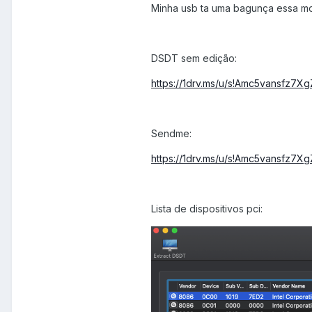
Minha usb ta uma bagunça essa mo
DSDT sem edição:
https://1drv.ms/u/s!Amc5vansfz
Sendme:
https://1drv.ms/u/s!Amc5vansfz
Lista de dispositivos pci: