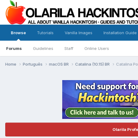
Browse
Tutorials
Vanilla Images
Installation Guide
Forums
Guidelines
Staff
Online Users
Home
Português
macOS BR
Catalina (10.15) BR
Catalina P
Olarila Prof