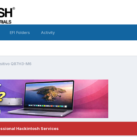
EFI Folders
Activity
ositivo Q87H3-M6
essional Hackintosh Services