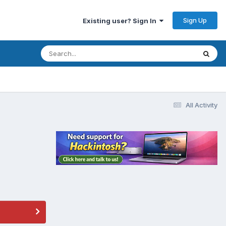
Sign Up
Existing user? Sign In
All Activity