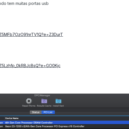
do tem muitas portas usb
7XgZ5MFb7OzO91nrTV1Q?e=Z3DurT
7XgZ5Lzhfp_0kRBJcBsQ?e=GO0Kjc