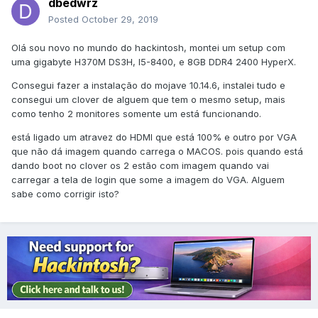
dbedwrz
Posted
October 29, 2019
Olá sou novo no mundo do hackintosh, montei um setup com
uma gigabyte H370M DS3H, I5-8400, e 8GB DDR4 2400 HyperX.
Consegui fazer a instalação do mojave 10.14.6, instalei tudo e
consegui um clover de alguem que tem o mesmo setup, mais
como tenho 2 monitores somente um está funcionando.
está ligado um atravez do HDMI que está 100% e outro por VGA
que não dá imagem quando carrega o MACOS. pois quando está
dando boot no clover os 2 estão com imagem quando vai
carregar a tela de login que some a imagem do VGA. Alguem
sabe como corrigir isto?