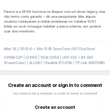
Parece q a GF210 funciona no Mojave com um driver legacy, mas
não tenho como garantir – dê uma pesquisada. Mas alguns
usuários começaram a relatar problemas no Catalina 10.15.1.
Então se você conseguir habilitar a placa externa, sim, poderá
usar dois monitores.
iMac 19,2 (10.15.4) + Win 10 @ OpenCore UEFI Dual Boot
H310M-S2P | i3 8100 | 16GB DDR4 | UHD 630 + RX 580
(PowerColor) | ALC887 | Realtek RTL8118 | TP-Link WN781ND
Create an account or sign in to comment
You need to be a member in order to leave a comment
Create an account