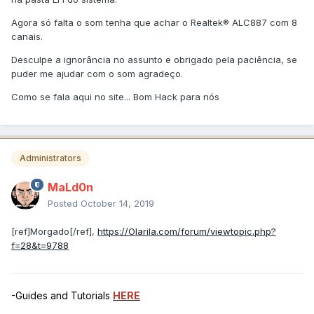
Agora só falta o som tenha que achar o Realtek® ALC887 com 8
canais.
Desculpe a ignorância no assunto e obrigado pela paciência, se
puder me ajudar com o som agradeço.
Como se fala aqui no site... Bom Hack para nós
Administrators
MaLd0n
Posted
October 14, 2019
[ref]Morgado[/ref],
https://Olarila.com/forum/viewtopic.php?
f=28&t=9788
-Guides and Tutorials
HERE