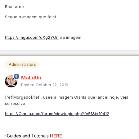
Boa tarde
Segue a imagem que falei.
https://imgur.com/oXg2YOn
da imagem
Administrators
MaLd0n
Posted
October 12, 2019
[ref]Morgado[/ref], usee a imagem Olarila que lancei hoje, veja
se resolve
https://Olarila.com/forum/viewtopic.php?f=51&t=10412
-Guides and Tutorials
HERE