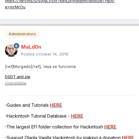
https://1drv.ms/u/s!AgLV5xf7ked2iPAgspmcqIobuwTHpA?
e=mrMrOu
Administrators
MaLd0n
Posted
October 14, 2019
[ref]Morgado[/ref], veja se funciona
DSDT.aml.zip
Unavailable
-Guides and Tutorials
HERE
-Hackintosh Tutorial Database -
HERE
-The largest EFI folder collection for Hackintosh
HERE
-Support Olarila Vanilla Hackintosh by making a donation
HERE