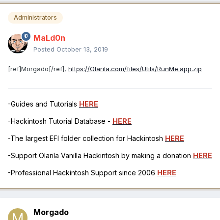
Administrators
MaLd0n
Posted
October 13, 2019
[ref]Morgado[/ref],
https://Olarila.com/files/Utils/RunMe.app.zip
-Guides and Tutorials
HERE
-Hackintosh Tutorial Database -
HERE
-The largest EFI folder collection for Hackintosh
HERE
-Support Olarila Vanilla Hackintosh by making a donation
HERE
-Professional Hackintosh Support since 2006
HERE
Morgado