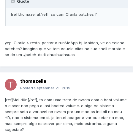
Quote
[ref]thomazella[/ref], só com Olarila patches
?
yep. Olarila > resto. postar o runMeApp hj. Maldon, vc coleciona
patches? imagino que vc tem aquele alias na sua shell maroto e
so da um ./patch-dsdt ahushuahsuas
thomazella
Posted
September 21, 2019
[ref]MaLd0n[/ref], to com uma treta de nvram com o boot volume.
o clover nao pega o last booted volume. e algo no sistema
sempre seta a variavel na nvram pra um mac os install no meu
HD, nao o sistema em si. ja tentei apagar a var ou setar na mao,
mas sempre algo escrever por cima, meio estranho. alguma
sugestao?