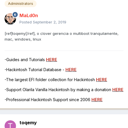
Administrators
MaLd0n
Posted
September 2, 2019
[ref]toqemy[/ref], o clover gerencia o multiboot tranquilamente,
mac, windows, linux
-Guides and Tutorials
HERE
-Hackintosh Tutorial Database -
HERE
-The largest EFI folder collection for Hackintosh
HERE
-Support Olarila Vanilla Hackintosh by making a donation
HERE
-Professional Hackintosh Support since 2006
HERE
toqemy