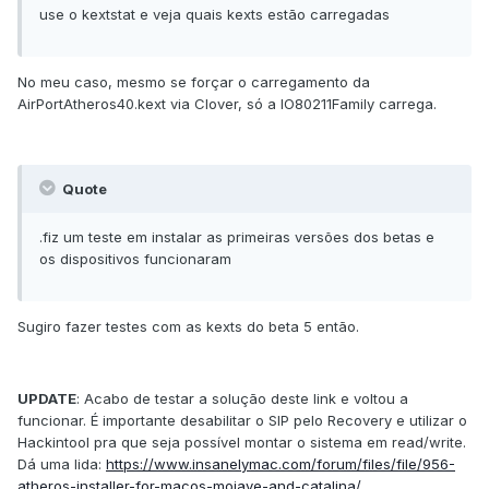
use o kextstat e veja quais kexts estão carregadas
No meu caso, mesmo se forçar o carregamento da
AirPortAtheros40.kext via Clover, só a IO80211Family carrega.
Quote
.fiz um teste em instalar as primeiras versões dos betas e
os dispositivos funcionaram
Sugiro fazer testes com as kexts do beta 5 então.
UPDATE
: Acabo de testar a solução deste link e voltou a
funcionar. É importante desabilitar o SIP pelo Recovery e utilizar o
Hackintool pra que seja possível montar o sistema em read/write.
Dá uma lida:
https://www.insanelymac.com/forum/files/file/956-
atheros-installer-for-macos-mojave-and-catalina/