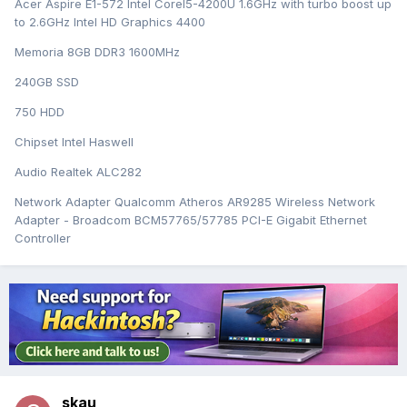
Acer Aspire E1-572 Intel CoreI5-4200U 1.6GHz with turbo boost up
to 2.6GHz Intel HD Graphics 4400
Memoria 8GB DDR3 1600MHz
240GB SSD
750 HDD
Chipset Intel Haswell
Audio Realtek ALC282
Network Adapter Qualcomm Atheros AR9285 Wireless Network
Adapter - Broadcom BCM57765/57785 PCI-E Gigabit Ethernet
Controller
skau