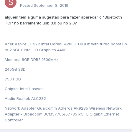
Posted
September 8, 2019
alguém tem alguma sugestão para fazer aparecer o "Bluetooth
HCI" no barramento usb 3.0 ou no 2.0?
Acer Aspire E1-572 Intel CoreI5-4200U 1.6GHz with turbo boost up
to 2.6GHz Intel HD Graphics 4400
Memoria 8GB DDR3 1600MHz
240GB SSD
750 HDD
Chipset Intel Haswell
Audio Realtek ALC282
Network Adapter Qualcomm Atheros AR9285 Wireless Network
Adapter - Broadcom BCM57765/57785 PCI-E Gigabit Ethernet
Controller