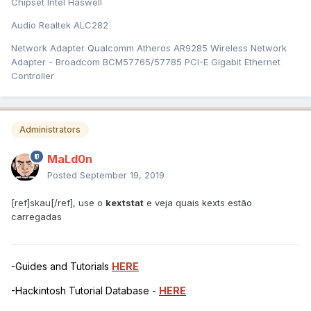
Chipset Intel Haswell
Audio Realtek ALC282
Network Adapter Qualcomm Atheros AR9285 Wireless Network
Adapter - Broadcom BCM57765/57785 PCI-E Gigabit Ethernet
Controller
Administrators
MaLd0n
Posted
September 19, 2019
[ref]skau[/ref], use o
kextstat
e veja quais kexts estão
carregadas
-Guides and Tutorials
HERE
-Hackintosh Tutorial Database -
HERE