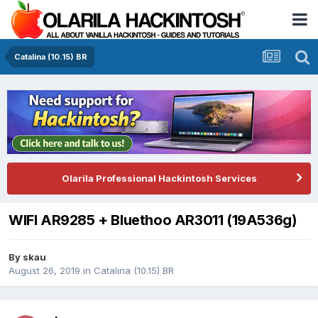
Catalina (10.15) BR
Olarila Professional Hackintosh Services
WIFI AR9285 + Bluethoo AR3011 (19A536g)
By
skau
August 26, 2019
in
Catalina (10.15) BR