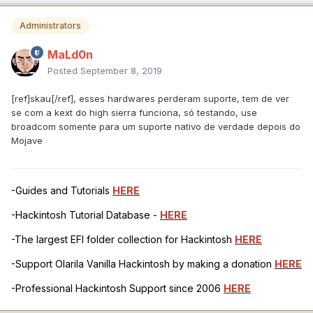
Administrators
MaLd0n
Posted
September 8, 2019
[ref]skau[/ref], esses hardwares perderam suporte, tem de ver
se com a kext do high sierra funciona, só testando, use
broadcom somente para um suporte nativo de verdade depois do
Mojave
-Guides and Tutorials
HERE
-Hackintosh Tutorial Database -
HERE
-The largest EFI folder collection for Hackintosh
HERE
-Support Olarila Vanilla Hackintosh by making a donation
HERE
-Professional Hackintosh Support since 2006
HERE