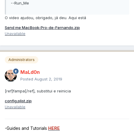
--Run_Me
O video ajudou, obrigado, já deu. Aqui está
Send me MacBook-Pro-de-Fernando.zip
Unavailable
Administrators
MaLd0n
Posted
August 2, 2019
[ref]fampa[/ref], substitui e reinicia
config.plist.zip
Unavailable
-Guides and Tutorials
HERE