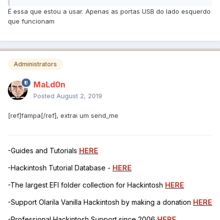
É essa que estou a usar. Apenas as portas USB do lado esquerdo
que funcionam
Administrators
MaLd0n
Posted
August 2, 2019
[ref]fampa[/ref], extrai um send_me
-Guides and Tutorials
HERE
-Hackintosh Tutorial Database -
HERE
-The largest EFI folder collection for Hackintosh
HERE
-Support Olarila Vanilla Hackintosh by making a donation
HERE
-Professional Hackintosh Support since 2006
HERE