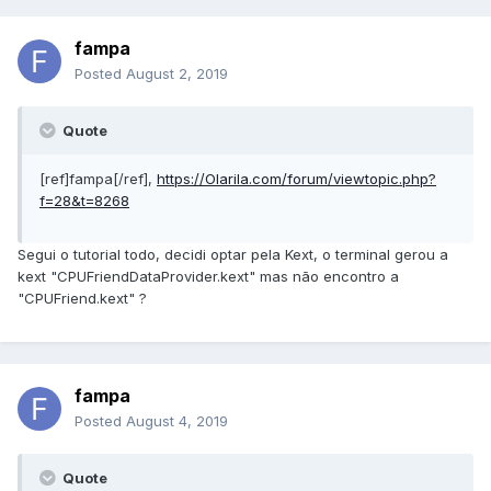
fampa
Posted
August 2, 2019
Quote
[ref]fampa[/ref],
https://Olarila.com/forum/viewtopic.php?
f=28&t=8268
Segui o tutorial todo, decidi optar pela Kext, o terminal gerou a
kext "CPUFriendDataProvider.kext" mas não encontro a
"CPUFriend.kext" ?
fampa
Posted
August 4, 2019
Quote