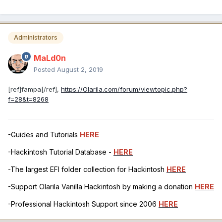
Administrators
MaLd0n
Posted
August 2, 2019
[ref]fampa[/ref],
https://Olarila.com/forum/viewtopic.php?
f=28&t=8268
-Guides and Tutorials
HERE
-Hackintosh Tutorial Database -
HERE
-The largest EFI folder collection for Hackintosh
HERE
-Support Olarila Vanilla Hackintosh by making a donation
HERE
-Professional Hackintosh Support since 2006
HERE