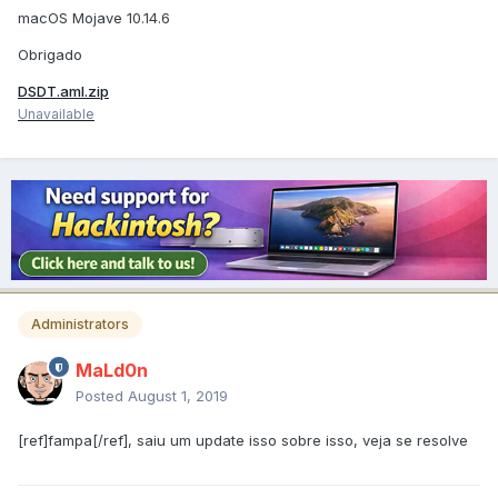
macOS Mojave 10.14.6
Obrigado
DSDT.aml.zip
Unavailable
Administrators
MaLd0n
Posted
August 1, 2019
[ref]fampa[/ref], saiu um update isso sobre isso, veja se resolve