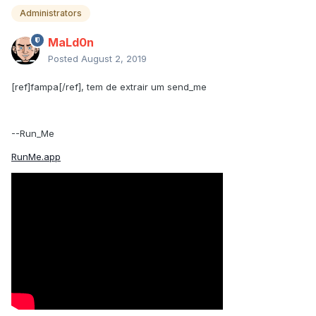
Administrators
MaLd0n
Posted
August 2, 2019
[ref]fampa[/ref], tem de extrair um send_me
--Run_Me
RunMe.app