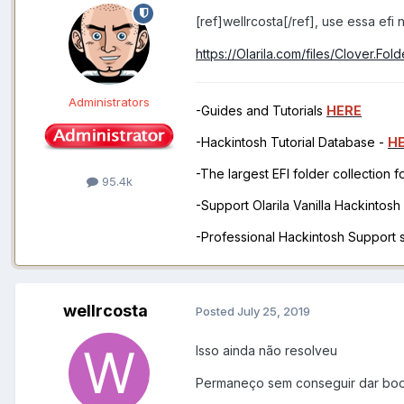
[ref]wellrcosta[/ref], use essa efi 
https://Olarila.com/files/Clover.F
Administrators
-Guides and Tutorials
HERE
-Hackintosh Tutorial Database -
H
-The largest EFI folder collection 
95.4k
-Support Olarila Vanilla Hackintos
-Professional Hackintosh Support
wellrcosta
Posted
July 25, 2019
Isso ainda não resolveu
Permaneço sem conseguir dar boot