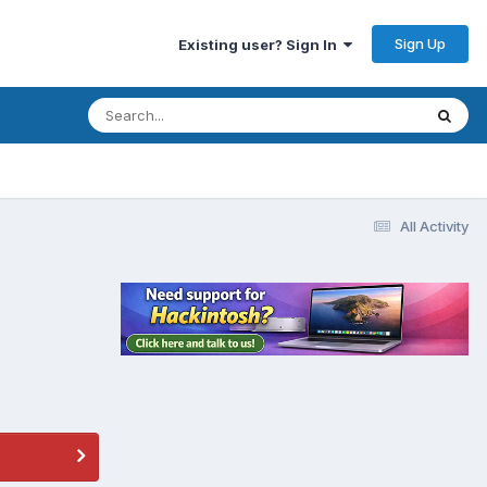
Sign Up
Existing user? Sign In
All Activity