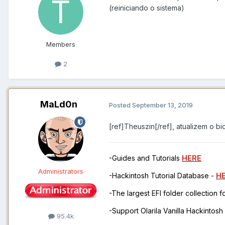
(reiniciando o sistema)
Members
2
MaLd0n
Posted
September 13, 2019
[ref]Theuszin[/ref], atualizem o bi
-Guides and Tutorials
HERE
Administrators
-Hackintosh Tutorial Database -
H
-The largest EFI folder collection 
-Support Olarila Vanilla Hackintos
95.4k