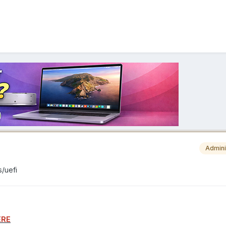
Admini
s/uefi
ERE