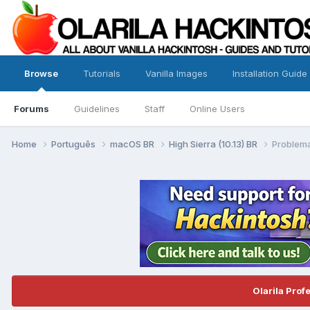
Browse
Tutorials
Vanilla Images
Installation Guide
Forums
Guidelines
Staff
Online Users
Home
Português
macOS BR
High Sierra (10.13) BR
Problema
Olarila Prof