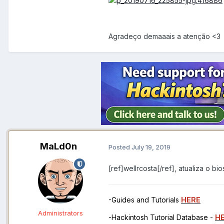
Agradeço demaaais a atenção <3
MaLd0n
Posted
July 19, 2019
[ref]wellrcosta[/ref], atualiza o bio
-Guides and Tutorials
HERE
Administrators
-Hackintosh Tutorial Database -
H