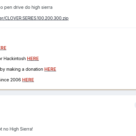
no pen drive do high sierra
older/CLOVER.SERIES.100.200.300.zip
ERE
for Hackintosh
HERE
h by making a donation
HERE
 since 2006
HERE
 no High Sierra!