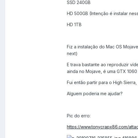
SSD 240GB
HD 500GB (Intenção é instalar ne
HD 1TB
Fiz a instalação do Mac OS Mojave
next)
E trava bastante ao reproduzir víd
ainda no Mojave, é uma GTX 1060
Fui então partir para o High Sierr
Alguem poderia me ajudar?
Pic do erro:
https://www.tonycrapx86.com/att