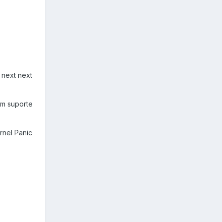
 next next
em suporte
rnel Panic