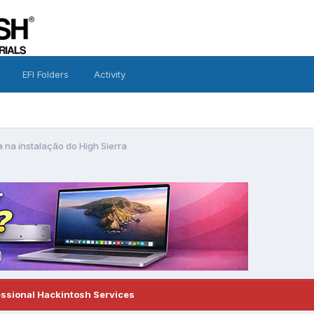
EFI Folders
Activity
 na instalação do High Sierra
essional Hackintosh Services