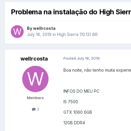
Problema na instalação do High Sier
By
wellrcosta
July 18, 2019
in
High Sierra (10.13) BR
wellrcosta
Posted
July 18, 2019
Boa noite, não tenho muita experi
INFOS DO MEU PC
Members
I5 7500
3
GTX 1060 6GB
12GB DDR4