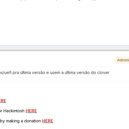
Admini
os/uefi pra última versão e usem a última versão do clover
ERE
for Hackintosh
HERE
h by making a donation
HERE