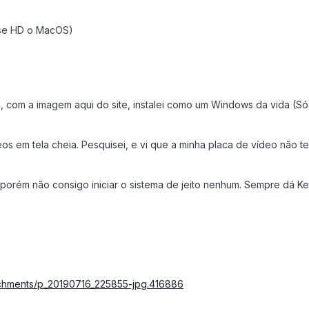
sse HD o MacOS)
, com a imagem aqui do site, instalei como um Windows da vida (Só
eos em tela cheia. Pesquisei, e vi que a minha placa de vídeo não t
a, porém não consigo iniciar o sistema de jeito nenhum. Sempre dá Ke
achments/p_20190716_225855-jpg.416886