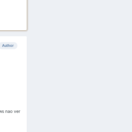
Author
ws nao ver