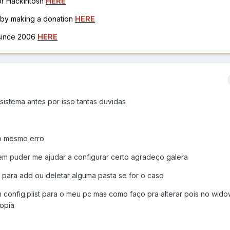
for Hackintosh
HERE
h by making a donation
HERE
 since 2006
HERE
sistema antes por isso tantas duvidas
do mesmo erro
uem puder me ajudar a configurar certo agradeço galera
para add ou deletar alguma pasta se for o caso
config.plist para o meu pc mas como faço pra alterar pois no wido
copia