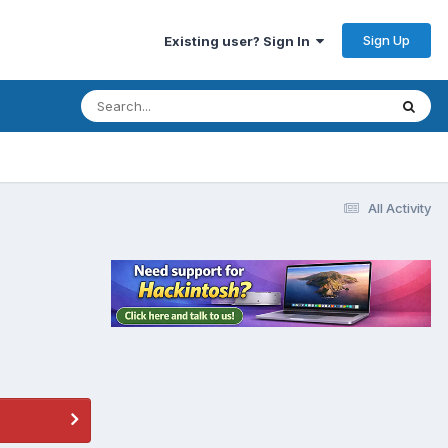
Sign Up
Existing user? Sign In
All Activity