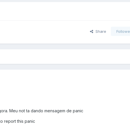
Share
Followe
gora. Meu not ta dando mensagem de panic
o report this panic