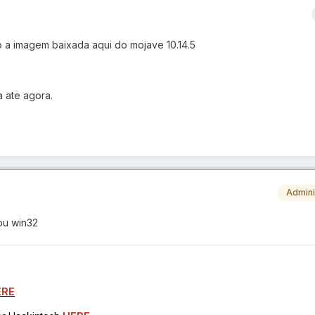
ndo a imagem baixada aqui do mojave 10.14.5
a ate agora.
Admini
 ou win32
ERE