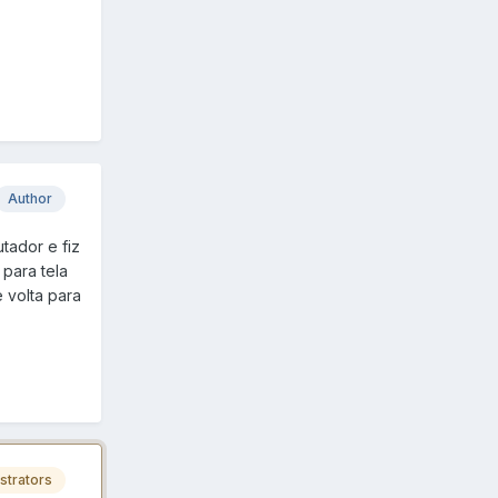
Author
tador e fiz
para tela
 volta para
strators