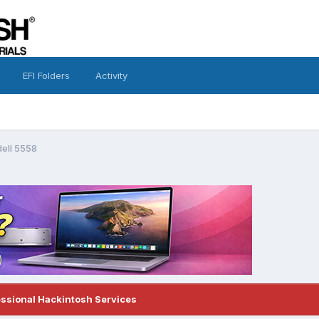
EFI Folders
Activity
dell 5558
essional Hackintosh Services