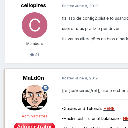
celiopires
Posted
June 8, 2019
fiz isso de config2.plist e to usa
usei o rufus pra fz o pendriver.
fiz varias alterações na bios e nad
Members
31
MaLd0n
Posted
June 8, 2019
[ref]celiopires[/ref], use o etcher
-Guides and Tutorials
HERE
Administrators
-Hackintosh Tutorial Database -
H