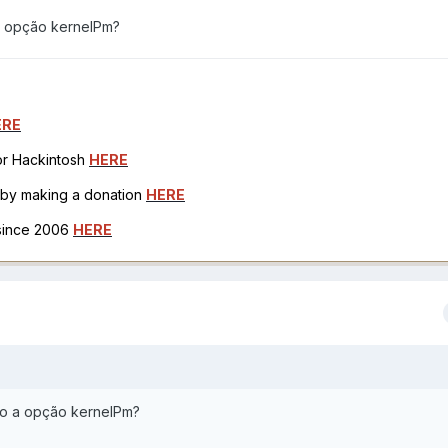
 a opção kernelPm?
ERE
for Hackintosh
HERE
h by making a donation
HERE
 since 2006
HERE
ndo a opção kernelPm?