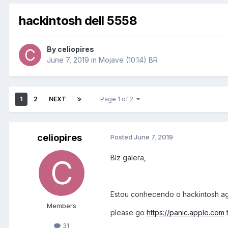
hackintosh dell 5558
By
celiopires
June 7, 2019
in
Mojave (10.14) BR
1
2
NEXT
Page 1 of 2
celiopires
Posted
June 7, 2019
Blz galera,
Estou conhecendo o hackintosh a
Members
please go
https://panic.apple.com
t
31