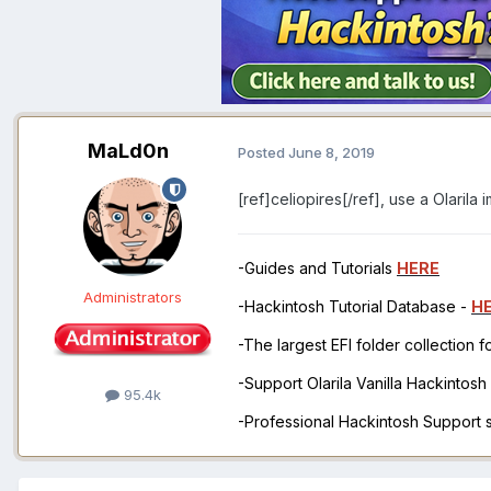
MaLd0n
Posted
June 8, 2019
[ref]celiopires[/ref], use a Olarila 
-Guides and Tutorials
HERE
Administrators
-Hackintosh Tutorial Database -
H
-The largest EFI folder collection 
-Support Olarila Vanilla Hackintos
95.4k
-Professional Hackintosh Support