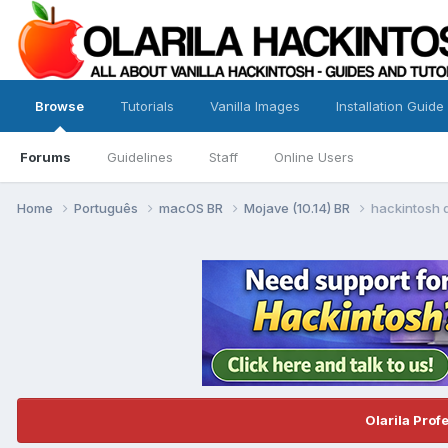
Browse
Tutorials
Vanilla Images
Installation Guide
Forums
Guidelines
Staff
Online Users
Home
Português
macOS BR
Mojave (10.14) BR
hackintosh 
Olarila Prof