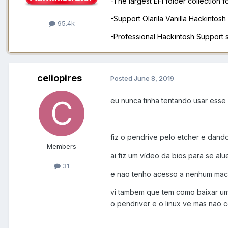
-The largest EFI folder collection 
-Support Olarila Vanilla Hackintos
95.4k
-Professional Hackintosh Support
celiopires
Posted
June 8, 2019
eu nunca tinha tentando usar esse 
fiz o pendrive pelo etcher e dan
Members
ai fiz um vídeo da bios para se al
31
e nao tenho acesso a nenhum mac 
vi tambem que tem como baixar um 
o pendriver e o linux ve mas nao 