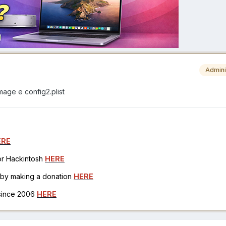
Admini
image e config2.plist
ERE
for Hackintosh
HERE
h by making a donation
HERE
 since 2006
HERE