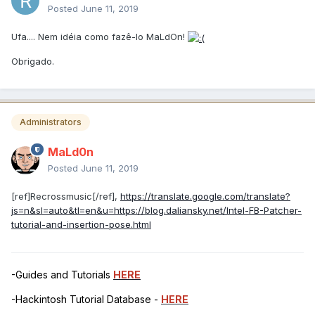
Posted
June 11, 2019
Ufa.... Nem idéia como fazê-lo MaLdOn!
Obrigado.
Administrators
MaLd0n
Posted
June 11, 2019
[ref]Recrossmusic[/ref],
https://translate.google.com/translate?
js=n&sl=auto&tl=en&u=https://blog.daliansky.net/Intel-FB-Patcher-
tutorial-and-insertion-pose.html
-Guides and Tutorials
HERE
-Hackintosh Tutorial Database -
HERE