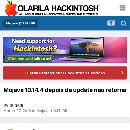
Mojave (10.14) BR
Olarila Professional Hackintosh Services
Mojave 10.14.4 depois da update nao retorna
By
gugadj
March 27, 2019
in
Mojave (10.14) BR