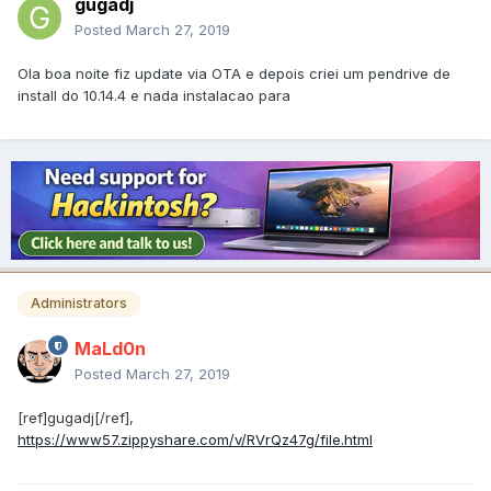
gugadj
Posted
March 27, 2019
Ola boa noite fiz update via OTA e depois criei um pendrive de
install do 10.14.4 e nada instalacao para
Administrators
MaLd0n
Posted
March 27, 2019
[ref]gugadj[/ref],
https://www57.zippyshare.com/v/RVrQz47g/file.html