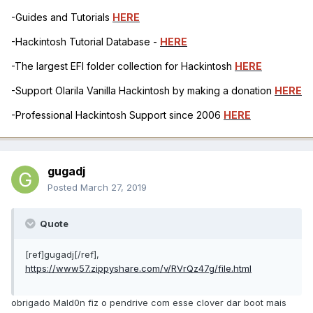
-Guides and Tutorials
HERE
-Hackintosh Tutorial Database -
HERE
-The largest EFI folder collection for Hackintosh
HERE
-Support Olarila Vanilla Hackintosh by making a donation
HERE
-Professional Hackintosh Support since 2006
HERE
gugadj
Posted
March 27, 2019
Quote
[ref]gugadj[/ref],
https://www57.zippyshare.com/v/RVrQz47g/file.html
obrigado Mald0n fiz o pendrive com esse clover dar boot mais