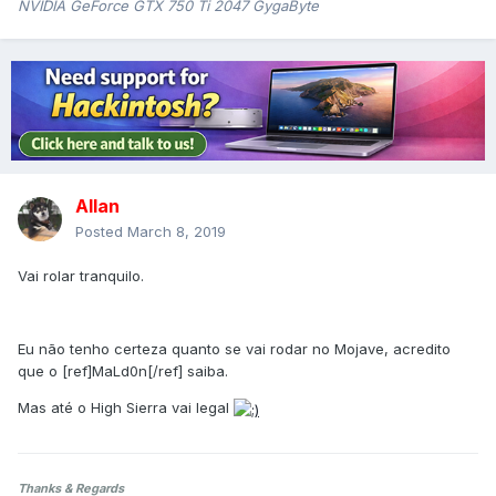
NVIDIA GeForce GTX 750 Ti 2047 GygaByte
Allan
Posted
March 8, 2019
Vai rolar tranquilo.
Eu não tenho certeza quanto se vai rodar no Mojave, acredito
que o [ref]MaLd0n[/ref] saiba.
Mas até o High Sierra vai legal
Thanks & Regards