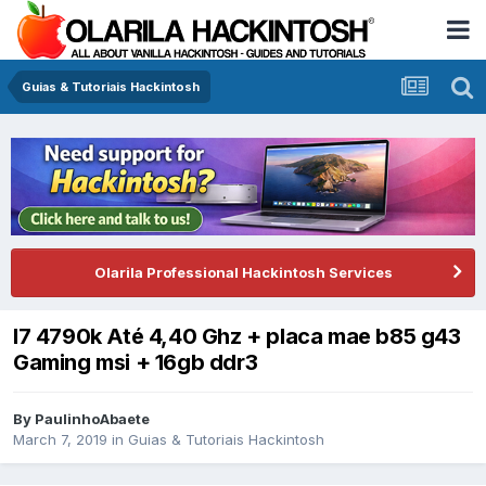
Guias & Tutoriais Hackintosh
Olarila Professional Hackintosh Services
I7 4790k Até 4,40 Ghz + placa mae b85 g43
Gaming msi + 16gb ddr3
By
PaulinhoAbaete
March 7, 2019
in
Guias & Tutoriais Hackintosh