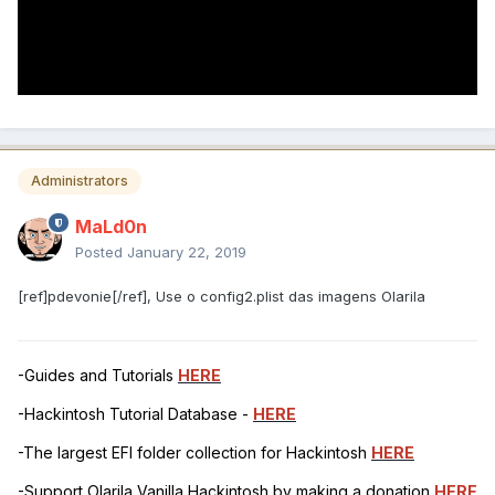
Administrators
MaLd0n
Posted
January 22, 2019
[ref]pdevonie[/ref], Use o config2.plist das imagens Olarila
-Guides and Tutorials
HERE
-Hackintosh Tutorial Database -
HERE
-The largest EFI folder collection for Hackintosh
HERE
-Support Olarila Vanilla Hackintosh by making a donation
HERE