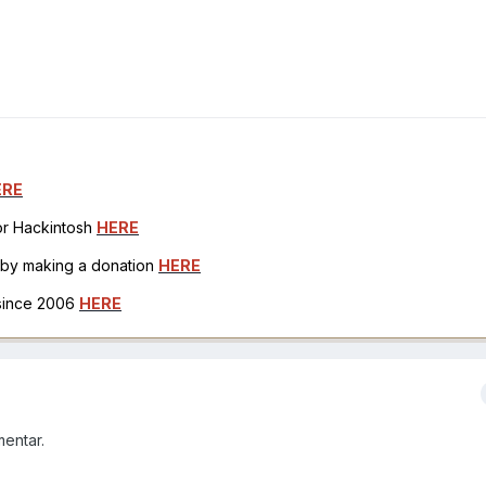
ERE
for Hackintosh
HERE
h by making a donation
HERE
 since 2006
HERE
mentar.