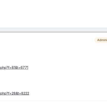
Admini
ic.php?f=81&t=6771
ic.php?f=28&t=8222