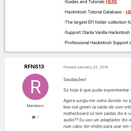
-Guides and Tutorials
HERE
-Hackintosh Tutorial Database -
H
-The largest EFI folder collection 
-Support Olarila Vanilla Hackintos
-Professional Hackintosh Support
RFNS13
Posted
January 22, 2019
Saudações!
Só hoje é que pude experimentar o 
Agora surgiu-me outra dúvida: no 
Members
line-out green (a saída de som onb
motherboard só tem saídas dvi e v
7
audio?? Eu uso um adaptador dvi->
num cabo dvi->hdmi para usar em v