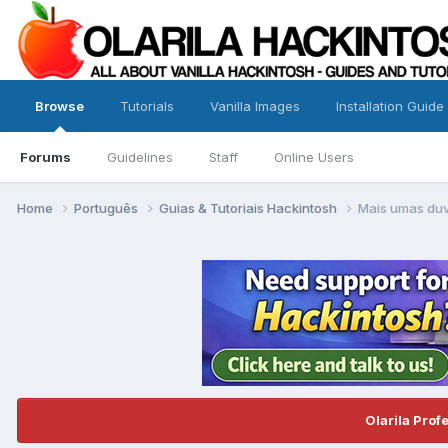
Browse
Tutorials
Vanilla Images
Installation Guide
Forums
Guidelines
Staff
Online Users
Home
Português
Guias & Tutoriais Hackintosh
Mais umas duvi
Olarila Prof