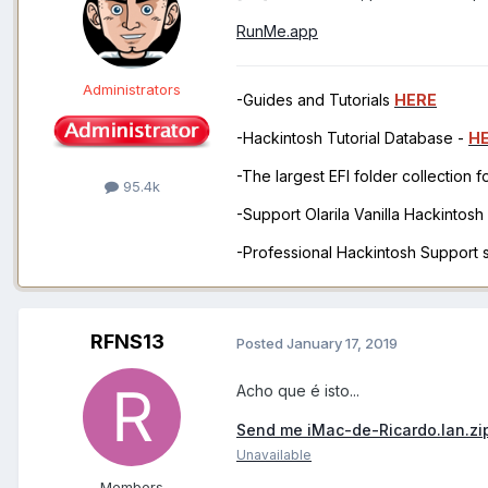
RunMe.app
Administrators
-Guides and Tutorials
HERE
-Hackintosh Tutorial Database -
H
-The largest EFI folder collection 
95.4k
-Support Olarila Vanilla Hackintos
-Professional Hackintosh Support
RFNS13
Posted
January 17, 2019
Acho que é isto...
Send me iMac-de-Ricardo.lan.zi
Unavailable
Members