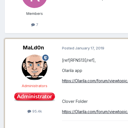
Members
7
MaLd0n
Posted
January 17, 2019
[ref]RFNS13[/ref],
Olarila app
https://Olarila.com/forum/viewtop
Administrators
Clover Folder
95.4k
https://Olarila.com/forum/viewtop