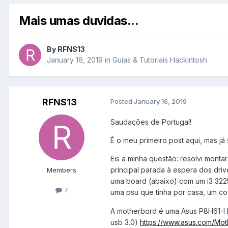
Mais umas duvidas...
By
RFNS13
January 16, 2019
in
Guias & Tutoriais Hackintosh
RFNS13
Posted
January 16, 2019
Saudações de Portugal!
É o meu primeiro post aqui, mas j
Eis a minha questão: resolvi mont
principal parada à espera dos dri
Members
uma board (abaixo) com um i3 322
7
uma psu que tinha por casa, um c
A motherbord é uma Asus P8H61-I L
usb 3.0)
https://www.asus.com/Mot