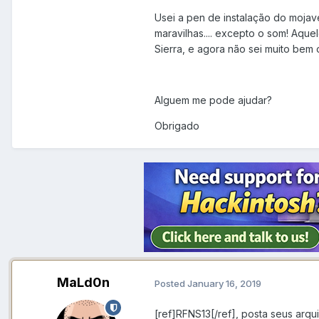
Usei a pen de instalação do mojave
maravilhas.... excepto o som! Aque
Sierra, e agora não sei muito bem o
Alguem me pode ajudar?
Obrigado
MaLd0n
Posted
January 16, 2019
[ref]RFNS13[/ref], posta seus arqu