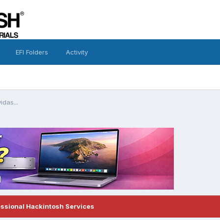
EFI Folders
Activity
das...
essional Hackintosh Services