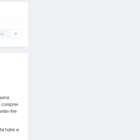
rs
0
quina
e comprei
ntei-lhe
ta hdmi e