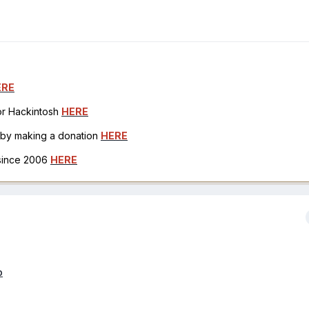
ERE
for Hackintosh
HERE
h by making a donation
HERE
 since 2006
HERE
p