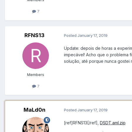
7
RFNS13
Posted
January 17, 2019
Update: depois de horas a experim
impecável! Acho que o problema fi
solução, até porque nunca gostei 
Members
7
MaLd0n
Posted
January 17, 2019
[ref]RFNS13[/ref],
DSDT.aml.zip