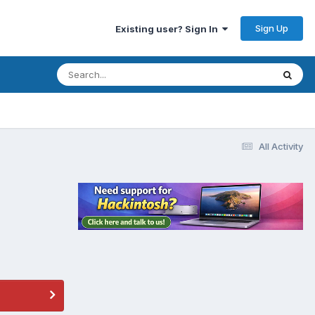
Sign Up
Existing user? Sign In
All Activity