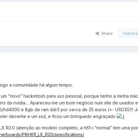
Share
Followe
á sigo a comunidade há algum tempo.
ar um “novo” hackintosh para uso pessoal, porque tenho a minha má
vers da nvidia.... Apareceu-me um bom negócio num site de usados 
5/hd4000 e 8gb de ram ddr3 por cerca de 25 euros (+- USD30)!! Ju
ooler decente e um ssd, e ficou um brinquedo engraçado
X R2.0 (atenção ao modelo completo, a h61-i “normal” tem uma por
herboards/P8H61I_LX_R20/specifications/