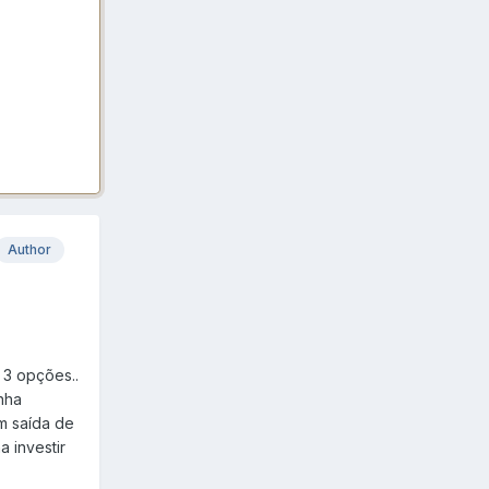
Author
 3 opções..
inha
m saída de
 investir