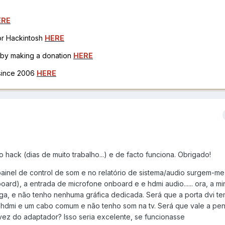
ERE
for Hackintosh
HERE
h by making a donation
HERE
 since 2006
HERE
hack (dias de muito trabalho...) e de facto funciona. Obrigado!
painel de control de som e no relatório de sistema/audio surgem-me
oard), a entrada de microfone onboard e e hdmi audio...... ora, a m
ga, e não tenho nenhuma gráfica dedicada. Será que a porta dvi te
hdmi e um cabo comum e não tenho som na tv. Será que vale a pena
ez do adaptador? Isso seria excelente, se funcionasse