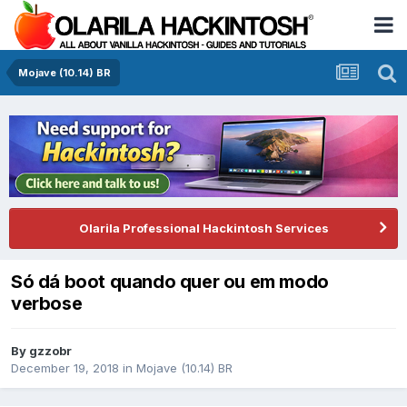
Mojave (10.14) BR
Olarila Professional Hackintosh Services
Só dá boot quando quer ou em modo
verbose
By
gzzobr
December 19, 2018
in
Mojave (10.14) BR