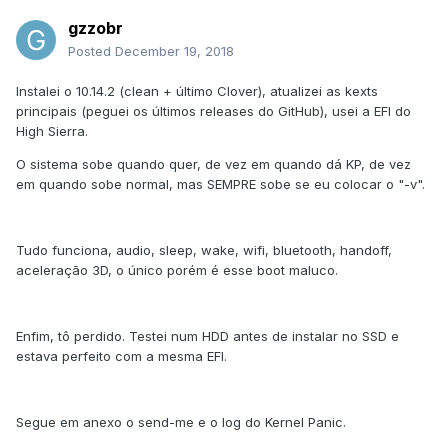
gzzobr
Posted
December 19, 2018
Instalei o 10.14.2 (clean + último Clover), atualizei as kexts
principais (peguei os últimos releases do GitHub), usei a EFI do
High Sierra.
O sistema sobe quando quer, de vez em quando dá KP, de vez
em quando sobe normal, mas SEMPRE sobe se eu colocar o "-v".
Tudo funciona, audio, sleep, wake, wifi, bluetooth, handoff,
aceleração 3D, o único porém é esse boot maluco.
Enfim, tô perdido. Testei num HDD antes de instalar no SSD e
estava perfeito com a mesma EFI.
Segue em anexo o send-me e o log do Kernel Panic.