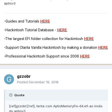
aptiov3
-Guides and Tutorials
HERE
-Hackintosh Tutorial Database -
HERE
-The largest EFI folder collection for Hackintosh
HERE
-Support Olarila Vanilla Hackintosh by making a donation
HERE
-Professional Hackintosh Support since 2006
HERE
gzzobr
Posted
December 19, 2018
Quote
[ref]gzzobr[/ref], tenta com AptioMemoryFix-64.efi ao invés
do aptiov3