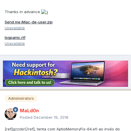
Thanks in advance
Send me iMac-de-user.zip
Unavailable
logpanic.rtf
Unavailable
Administrators
MaLd0n
Posted
December 19, 2018
[ref]gzzobr[/ref], tenta com AptioMemoryFix-64.efi ao invés do