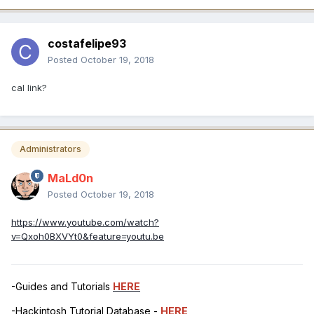
costafelipe93
Posted
October 19, 2018
cal link?
Administrators
MaLd0n
Posted
October 19, 2018
https://www.youtube.com/watch?
v=Qxoh0BXVYt0&feature=youtu.be
-Guides and Tutorials
HERE
-Hackintosh Tutorial Database -
HERE