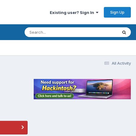
Sign Up
Existing user? Sign In
All Activity