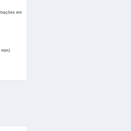
ormações em
a mim)