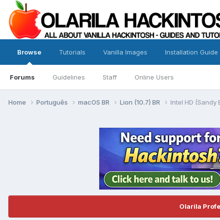
Browse
Tutorials
Vanilla Images
Installation Guide
Forums
Guidelines
Staff
Online Users
Home
Português
macOS BR
Lion (10.7) BR
Intel HD (Sandy 
Olarila Prof