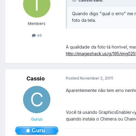
Quando digo "qual o erro" me 
foto da tela.
Members
46
A qualidade da foto tá horrivel, m
http://imageshack.us/g/195/img025
Cassio
Posted
November 2, 2011
Aparentemente não tem erro nenhu
Você tá usando GraphicsEnabler=y
quando instala o Chimera ou Cham
Gurus