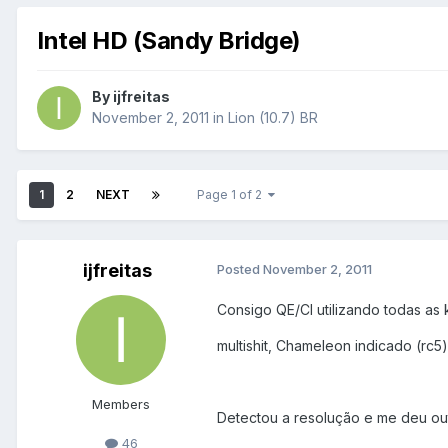
Intel HD (Sandy Bridge)
By
ijfreitas
November 2, 2011
in
Lion (10.7) BR
1
2
NEXT
Page 1 of 2
ijfreitas
Posted
November 2, 2011
Consigo QE/CI utilizando todas as 
multishit, Chameleon indicado (rc
Members
Detectou a resolução e me deu out
46