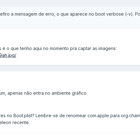
refiro a mensagem de erro, o que aparece no boot verbose (-v). P
as é o que tenho aqui no momento pra captar as imagens:
9ah.jpg/
m, apenas não entra no ambiente gráfico.
es no Boot.plist? Lembre-se de renomear com.apple para org.cha
eleon recente.