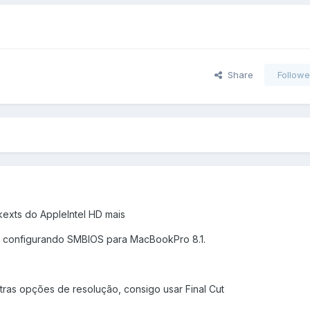
Share
Followe
kexts do AppleIntel HD mais
5) configurando SMBIOS para MacBookPro 8.1.
ras opções de resolução, consigo usar Final Cut