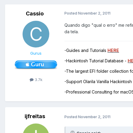
Cassio
Posted
November 2, 2011
Quando digo "qual o erro" me ref
da tela.
-Guides and Tutorials
HERE
Gurus
-Hackintosh Tutorial Database -
H
-The largest EFI folder collection 
3.7k
-Support Olarila Vanilla Hackintos
-Professional Consulting for mac
ijfreitas
Posted
November 2, 2011
Cassio said: