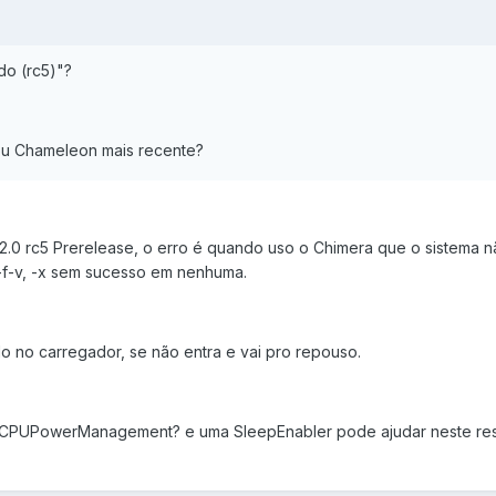
do (rc5)"?
ou Chameleon mais recente?
2.0 rc5 Prerelease, o erro é quando uso o Chimera que o sistema 
 -f-v, -x sem sucesso em nenhuma.
o no carregador, se não entra e vai pro repouso.
llCPUPowerManagement? e uma SleepEnabler pode ajudar neste r