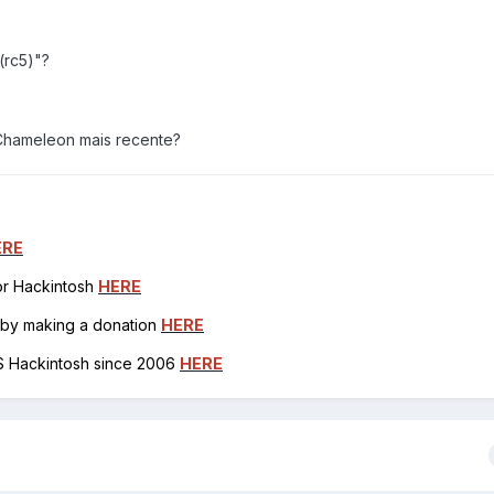
(rc5)"?
Chameleon mais recente?
ERE
for Hackintosh
HERE
h by making a donation
HERE
OS Hackintosh since 2006
HERE