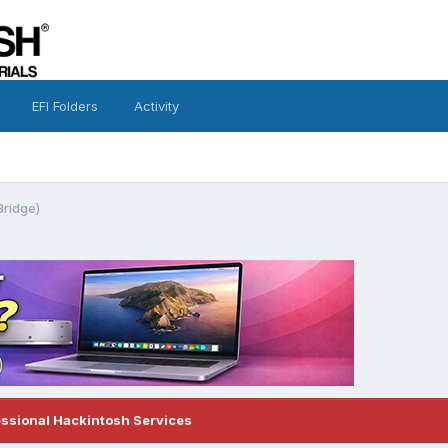
EFI Folders
Activity
Bridge)
essional Hackintosh Services