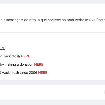
iro a mensagem de erro, o que aparece no boot verbose (-v). Post
ERE
for Hackintosh
HERE
h by making a donation
HERE
OS Hackintosh since 2006
HERE