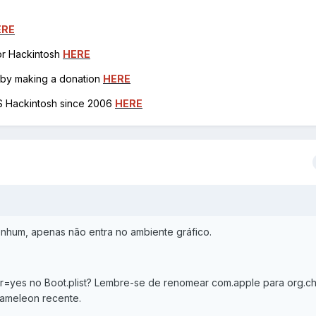
ERE
for Hackintosh
HERE
h by making a donation
HERE
OS Hackintosh since 2006
HERE
nhum, apenas não entra no ambiente gráfico.
r=yes no Boot.plist? Lembre-se de renomear com.apple para org.
hameleon recente.