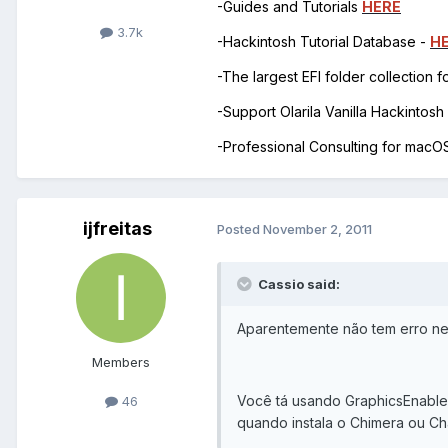
-Guides and Tutorials
HERE
3.7k
-Hackintosh Tutorial Database -
H
-The largest EFI folder collection 
-Support Olarila Vanilla Hackintos
-Professional Consulting for mac
ijfreitas
Posted
November 2, 2011
Cassio said:
Aparentemente não tem erro ne
Members
Você tá usando GraphicsEnable
46
quando instala o Chimera ou C