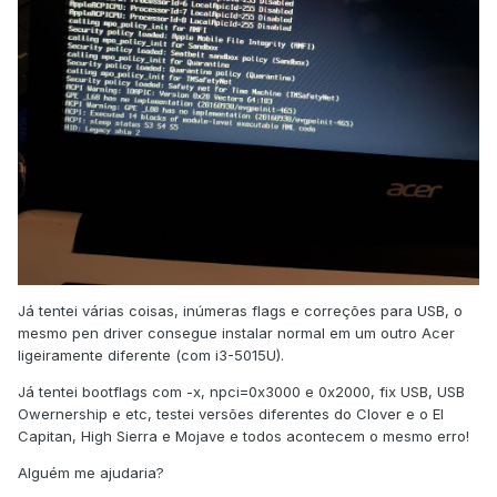
Já tentei várias coisas, inúmeras flags e correções para USB, o
mesmo pen driver consegue instalar normal em um outro Acer
ligeiramente diferente (com i3-5015U).
Já tentei bootflags com -x, npci=0x3000 e 0x2000, fix USB, USB
Owernership e etc, testei versões diferentes do Clover e o El
Capitan, High Sierra e Mojave e todos acontecem o mesmo erro!
Alguém me ajudaria?