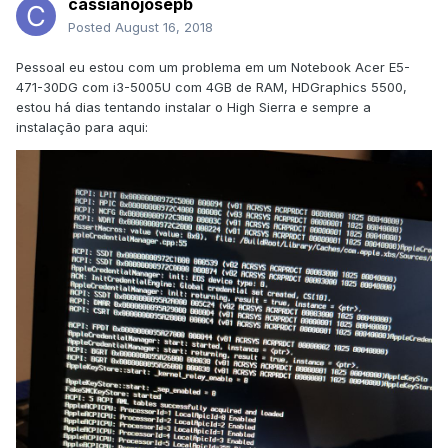
cassianojosepb
Posted
August 16, 2018
Pessoal eu estou com um problema em um Notebook Acer E5-
471-30DG com i3-5005U com 4GB de RAM, HDGraphics 5500,
estou há dias tentando instalar o High Sierra e sempre a
instalação para aqui: