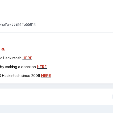
ic.php?p=55814#p55814
ERE
for Hackintosh
HERE
h by making a donation
HERE
OS Hackintosh since 2006
HERE