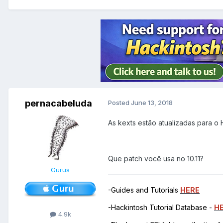
pernacabeluda
Posted
June 13, 2018
As kexts estão atualizadas para o 
Que patch você usa no 10.11?
Gurus
-Guides and Tutorials
HERE
-Hackintosh Tutorial Database -
H
4.9k