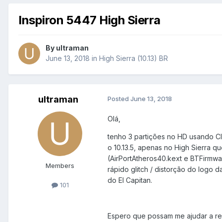
Inspiron 5447 High Sierra
By
ultraman
June 13, 2018
in
High Sierra (10.13) BR
ultraman
Posted
June 13, 2018
Olá,
tenho 3 partições no HD usando Clo
o 10.13.5, apenas no High Sierra q
(AirPortAtheros40.kext e BTFirmw
Members
rápido glitch / distorção do logo d
do El Capitan.
101
Espero que possam me ajudar a res