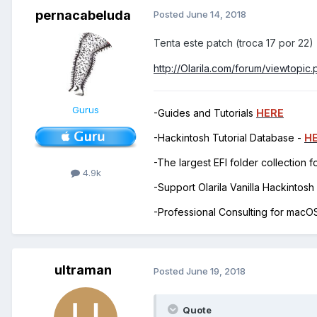
pernacabeluda
Posted
June 14, 2018
Tenta este patch (troca 17 por 22)
http://Olarila.com/forum/viewtop
Gurus
-Guides and Tutorials
HERE
-Hackintosh Tutorial Database -
H
-The largest EFI folder collection 
4.9k
-Support Olarila Vanilla Hackintos
-Professional Consulting for mac
ultraman
Posted
June 19, 2018
Quote