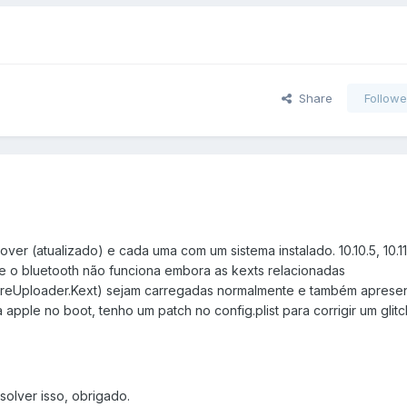
Share
Followe
ver (atualizado) e cada uma com um sistema instalado. 10.10.5, 10.1
ue o bluetooth não funciona embora as kexts relacionadas
areUploader.Kext) sejam carregadas normalmente e também aprese
a apple no boot, tenho um patch no config.plist para corrigir um glit
olver isso, obrigado.