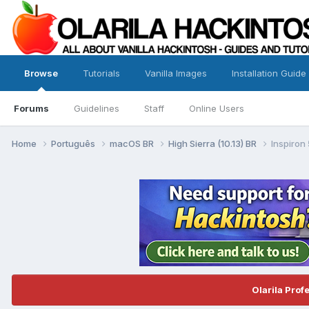
Browse
Tutorials
Vanilla Images
Installation Guide
Forums
Guidelines
Staff
Online Users
Home
Português
macOS BR
High Sierra (10.13) BR
Inspiron
Olarila Prof