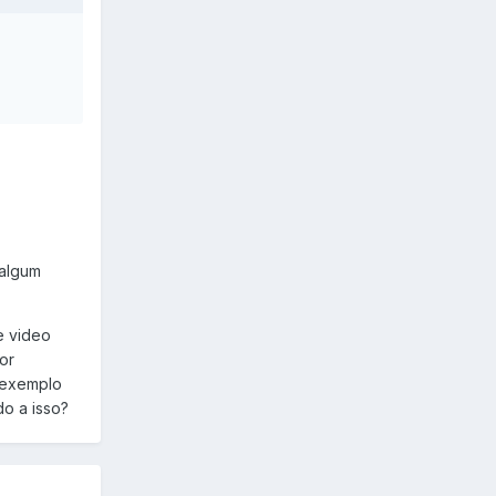
 algum
e video
or
 exemplo
do a isso?