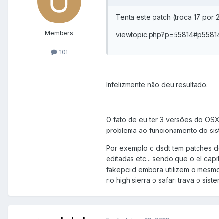
Tenta este patch (troca 17 por 
Members
viewtopic.php?p=55814#p5581
101
Infelizmente não deu resultado.
O fato de eu ter 3 versões do OS
problema ao funcionamento do si
Por exemplo o dsdt tem patches de
editadas etc... sendo que o el capi
fakepciid embora utilizem o mesmo
no high sierra o safari trava o s