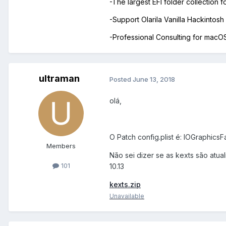
-The largest EFI folder collection 
-Support Olarila Vanilla Hackintos
-Professional Consulting for mac
ultraman
Posted
June 13, 2018
olá,
O Patch config.plist é: IOGraphic
Members
Não sei dizer se as kexts são atual
101
10.13
kexts.zip
Unavailable