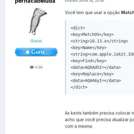
pernacabeluda
Posted
June 19, 2018
Você tem que usar a opção
Matc
<dict>

<key>MatchOS</key>

Gurus
<string>10.13.x</string>

<key>Name</key>

<string>com.apple.iokit.IOG
<key>Find</key>

4.9k
<data>AQAAdSI=</data>

<key>Replace</key>

<data>AQAA6yI=</data>

</dict>
As kexts também precisa colocar n
acho que você precisa atualizar p
com a mesma.