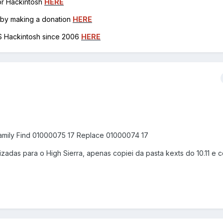
for Hackintosh
HERE
h by making a donation
HERE
OS Hackintosh since 2006
HERE
sFamily Find 01000075 17 Replace 01000074 17
izadas para o High Sierra, apenas copiei da pasta kexts do 10.11 e c