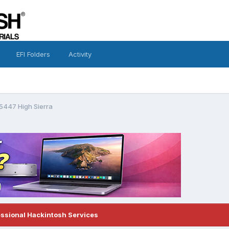
EFI Folders
Activity
 5447 High Sierra
essional Hackintosh Services