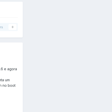
rs
0
1.6 e agora
nta um
ch no boot