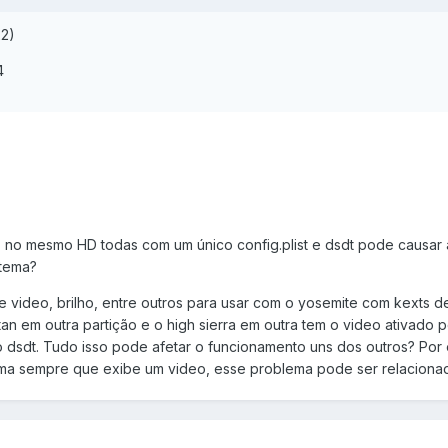
22)
4
X no mesmo HD todas com um único config.plist e dsdt pode causar
stema?
 video, brilho, entre outros para usar com o yosemite com kexts d
tan em outra partição e o high sierra em outra tem o video ativado p
 dsdt. Tudo isso pode afetar o funcionamento uns dos outros? Por
istema sempre que exibe um video, esse problema pode ser relaciona