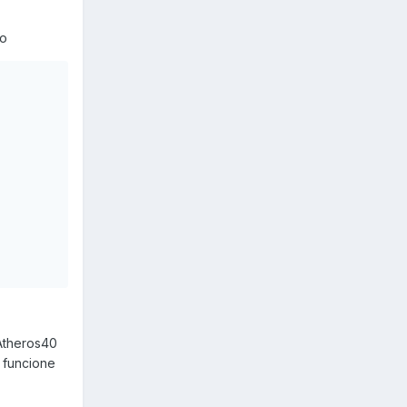
lo
Atheros40
 funcione