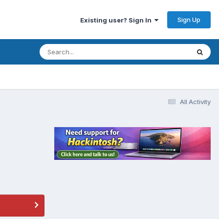
Sign Up
Existing user? Sign In
All Activity