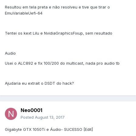
Resultou em tela preta e não resolveu e tive que tirar o
EmuVariableUefi-64
Tentei os kext Lilu e NvidiaGraphicsFixup, sem resultado
Audio
Usei o ALC892 e fix 100/200 do multicast, nada pro audio tb
Ajudaria eu extrait o DSDT do hack?
Neo0001
Posted
August 13, 2017
Gigabyte GTX 1050Ti e Áudio- SUCESSO [Edit]