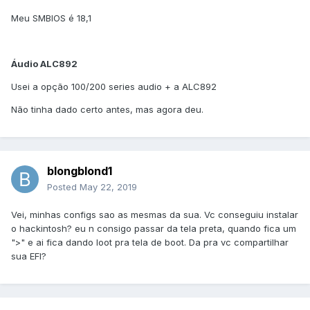
Meu SMBIOS é 18,1
Áudio ALC892
Usei a opção 100/200 series audio + a ALC892
Não tinha dado certo antes, mas agora deu.
blongblond1
Posted
May 22, 2019
Vei, minhas configs sao as mesmas da sua. Vc conseguiu instalar
o hackintosh? eu n consigo passar da tela preta, quando fica um
">" e ai fica dando loot pra tela de boot. Da pra vc compartilhar
sua EFI?