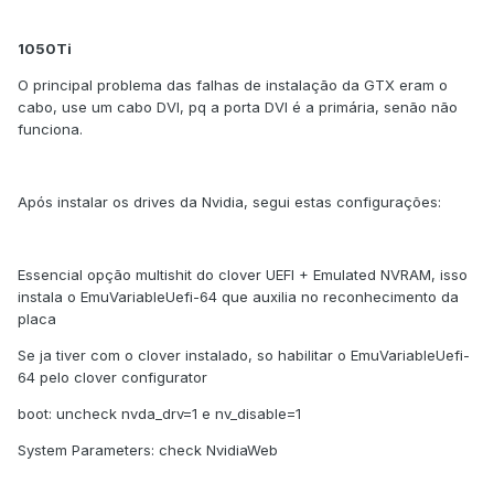
1050Ti
O principal problema das falhas de instalação da GTX eram o
cabo, use um cabo DVI, pq a porta DVI é a primária, senão não
funciona.
Após instalar os drives da Nvidia, segui estas configurações:
Essencial opção multishit do clover UEFI + Emulated NVRAM, isso
instala o EmuVariableUefi-64 que auxilia no reconhecimento da
placa
Se ja tiver com o clover instalado, so habilitar o EmuVariableUefi-
64 pelo clover configurator
boot: uncheck nvda_drv=1 e nv_disable=1
System Parameters: check NvidiaWeb