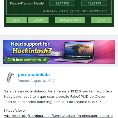
pernacabeluda
Posted
August 6, 2017
Se a versão do instalador for anterior a 10.12.6 não tem suporte a
Kaby Lake, você tem que usar a opção FakeCPUID do Clover
(dentro de binaries patching) com o ID do Skylake (0x0506E3)
https://clover-
wiki.zetam.org/Configuration/KernelAndKextPatches#kernelandke