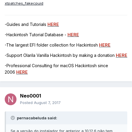
xtpatches_fakecpuid
-Guides and Tutorials
HERE
-Hackintosh Tutorial Database -
HERE
-The largest EFI folder collection for Hackintosh
HERE
-Support Olarila Vanilla Hackintosh by making a donation
HERE
-Professional Consulting for macOS Hackintosh since
2006
HERE
Neo0001
Posted
August 7, 2017
pernacabeluda said:
Se a versão do instalador for anterior a 10.12.6 não tem