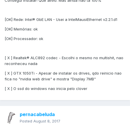
Consegui instalar! Que alívio. Mas ainda não ta 100%
[OK] Rede: Intel® GbE LAN - Usei a IntelMausiEthernet v2.2.1.d1
[OK] Memórias: ok
[OK] Processador: ok
[ X ] Realtek® ALC892 codec - Escolhi o mesmo no multishit, nao
reconheceu nada
[ X ] GTX 1050Ti - Apesar de instalar os drives, qdo reinicio nao
fica no "nvidia web drive" e mostra "Display 7MB"
[ X ] O ssd do windows nao inicia pelo clover
pernacabeluda
Posted
August 8, 2017