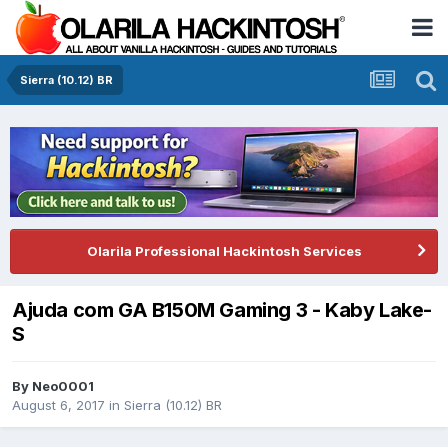
Sierra (10.12) BR
Olarila Professional Hackintosh Services
Ajuda com GA B150M Gaming 3 - Kaby Lake-
S
By
Neo0001
August 6, 2017
in
Sierra (10.12) BR