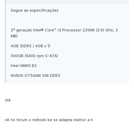
Segue as especificações
2º geração Intel® Core™ i3 Processor 2310M (2.10 GHz, 3
MB)
4GB (DDR3 / 4GB x 1)
500GB (5400 rpm S-ATA)
Intel HM65 B3.
NVIDIA GT540M 1GB DDR3
olá
vê no forum o método ke se adapta melhor a ti