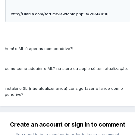
http://Olarila.com/forum/viewtopic.php?f=26&t=1618
hum! o ML é apenas com pendrive?!
como como adquirir o ML? na store da apple só tem atualização.
instalei o SL (não atualizei ainda) consigo fazer o lance com o
pendrive?
Create an account or sign in to comment
You need to be a member in order to leave a comment