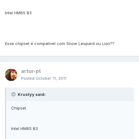
Intel HM65 B3
Esse chipset é compativel com Snow Leopard ou Lion??
artur-pt
Posted
October 11, 2011
Krustyy said:
Chipset
Intel HM65 B3