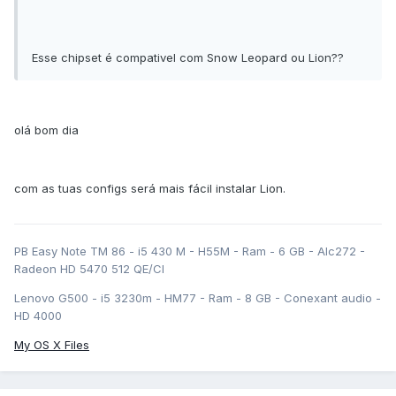
Esse chipset é compativel com Snow Leopard ou Lion??
olá bom dia
com as tuas configs será mais fácil instalar Lion.
PB Easy Note TM 86 - i5 430 M - H55M - Ram - 6 GB - Alc272 -
Radeon HD 5470 512 QE/CI
Lenovo G500 - i5 3230m - HM77 - Ram - 8 GB - Conexant audio -
HD 4000
My OS X Files