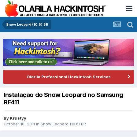
Snow Leopard (10.6) BR
Olarila Professional Hackintosh Services
Instalação do Snow Leopard no Samsung
RF411
By
Krustyy
October 10, 2011
in
Snow Leopard (10.6) BR