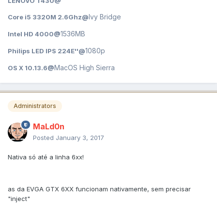
LENOVO T430@
Ivy Bridge
Core i5 3320M 2.6Ghz@
1536MB
Intel HD 4000@
1080p
Philips LED IPS 224E''@
MacOS High Sierra
OS X 10.13.6@
Administrators
MaLd0n
Posted
January 3, 2017
Nativa só até a linha 6xx!
as da EVGA GTX 6XX funcionam nativamente, sem precisar
"inject"