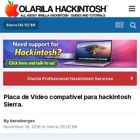
Sierra (10.12) BR
Olarila Professional Hackintosh Services
Placa de Vídeo compatível para hackintosh
Sierra.
By
beneborges
November 18, 2016
in
Sierra (10.12) BR