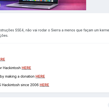
struções SSE4, não vai rodar o Sierra a menos que façam um kerne
ções.
ERE
for Hackintosh
HERE
h by making a donation
HERE
OS Hackintosh since 2006
HERE