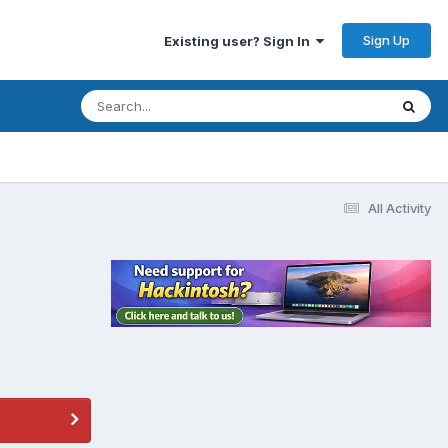
Sign Up
Existing user? Sign In
All Activity