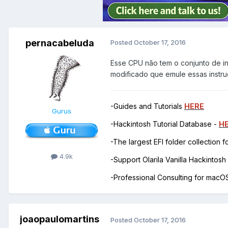
pernacabeluda
Posted
October 17, 2016
Esse CPU não tem o conjunto de in
modificado que emule essas instru
-Guides and Tutorials
HERE
Gurus
-Hackintosh Tutorial Database -
H
-The largest EFI folder collection 
4.9k
-Support Olarila Vanilla Hackintos
-Professional Consulting for mac
joaopaulomartins
Posted
October 17, 2016