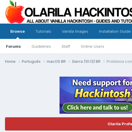
Browse
Tutorials
Vanilla Images
Installation Guide
Forums
Guidelines
Staff
Online Users
Home
Português
macOS BR
Sierra (10.12) BR
Problema com 
Olarila Prof