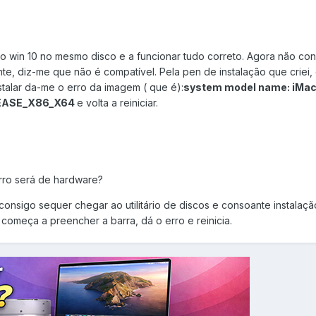
e o win 10 no mesmo disco e a funcionar tudo correto. Agora não co
mente, diz-me que não é compatível. Pela pen de instalação que criei
stalar da-me o erro da imagem ( que é):
system model name: iMac 1
ELEASE_X86_X64
e volta a reiniciar.
rro será de hardware?
consigo sequer chegar ao utilitário de discos e consoante instalaçã
começa a preencher a barra, dá o erro e reinicia.