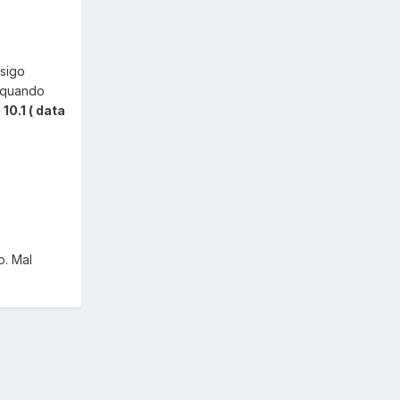
nsigo
, quando
0.1 ( data
o. Mal