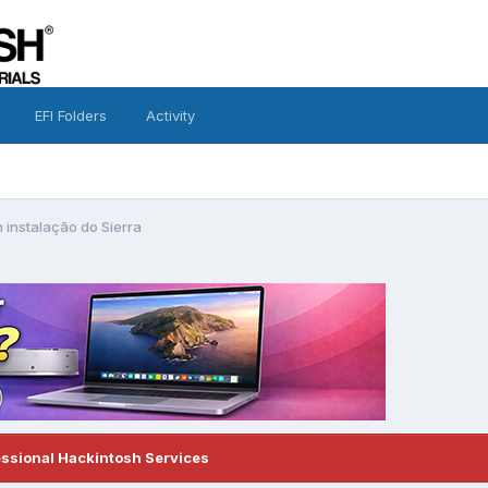
EFI Folders
Activity
instalação do Sierra
essional Hackintosh Services