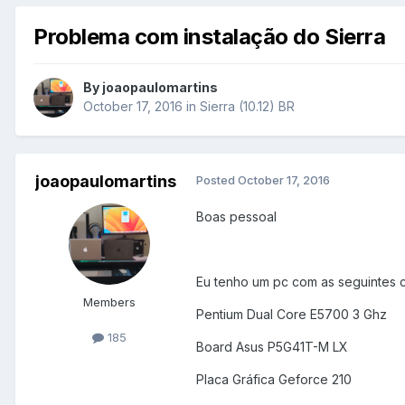
Problema com instalação do Sierra
By
joaopaulomartins
October 17, 2016
in
Sierra (10.12) BR
joaopaulomartins
Posted
October 17, 2016
Boas pessoal
Eu tenho um pc com as seguintes ca
Members
Pentium Dual Core E5700 3 Ghz
185
Board Asus P5G41T-M LX
Placa Gráfica Geforce 210