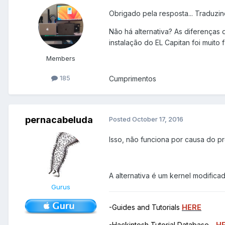
Obrigado pela resposta... Traduzi
Não há alternativa? As diferenças 
instalação do EL Capitan foi muito
Members
185
Cumprimentos
pernacabeluda
Posted
October 17, 2016
Isso, não funciona por causa do p
A alternativa é um kernel modifica
Gurus
-Guides and Tutorials
HERE
-Hackintosh Tutorial Database -
H