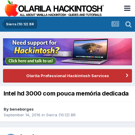
Sierra (10.12) BR
Olarila Professional Hackintosh Services
Intel hd 3000 com pouca memória dedicada
By
beneborges
September 14, 2016
in
Sierra (10.12) BR