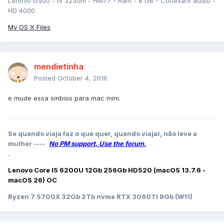
Lenovo G500 - i5 3230m - HM77 - Ram - 8 GB - Conexant audio -
HD 4000
My OS X Files
mendietinha
Posted
October 4, 2016
e mude essa smbios para mac mini.
Se quando viaja faz o que quer, quando viajar, não leve a
mulher ----
No PM support. Use the forum.
.
Lenovo Core I5 6200U 12Gb 256Gb HD520 (macOS 13.7.6 -
macOS 26) OC
Ryzen 7 5700X 32Gb 2Tb nvme RTX 3060TI 8Gb (W11)