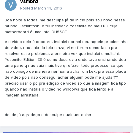
vsmbhz
Posted
March 14, 2016
Boa noite a todos, me desculpe já de inicio pois sou novo nesse
mundo Hackintosh, e fui instalar o Yosemite no meu PC cuja
motherboard é uma intel DH55CT
e o video dela é onboard, instalei normal deu aquele probleminha
de video, nao saia da tela cinza, vi no forum como fazia pra
resolver esse problema, a primeira vez que instalei o multishit-
Yosemite-Edition-7.5.0 como descrevia onde tava ensinando deu
uma pane q nao saia mais tive q refazer todo processo, so que
nao consigo de maneira nenhuma achar um kext pra essa placa
de video pois nao consegui achar alguem pode me ajudar??
preciso usar o pc pra edição de video só que a imagem fica tipo
quando nao instala o video no windows que fica lento e a
imagem arrastada,
desde já agradeço e desculpe qualquer coisa