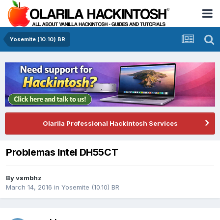
Yosemite (10.10) BR
Olarila Professional Hackintosh Services
Problemas Intel DH55CT
By
vsmbhz
March 14, 2016
in
Yosemite (10.10) BR