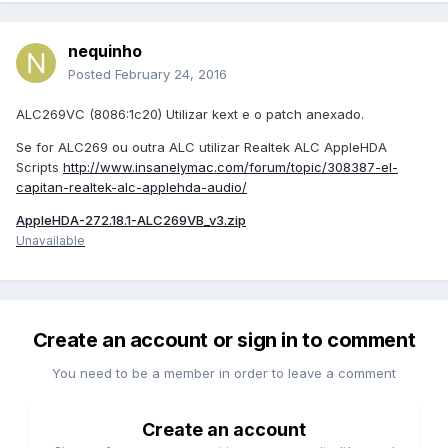
nequinho
Posted
February 24, 2016
ALC269VC (8086:1c20) Utilizar kext e o patch anexado.
Se for ALC269 ou outra ALC utilizar Realtek ALC AppleHDA
Scripts
http://www.insanelymac.com/forum/topic/308387-el-
capitan-realtek-alc-applehda-audio/
AppleHDA-272.18.1-ALC269VB_v3.zip
Unavailable
Create an account or sign in to comment
You need to be a member in order to leave a comment
Create an account