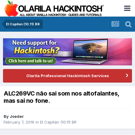
El Capitan (10.11) BR
Olarila Professional Hackintosh Services
ALC269VC não sai som nos altofalantes,
mas sai no fone.
By
Joeder
February 7, 2016
in
El Capitan (10.11) BR