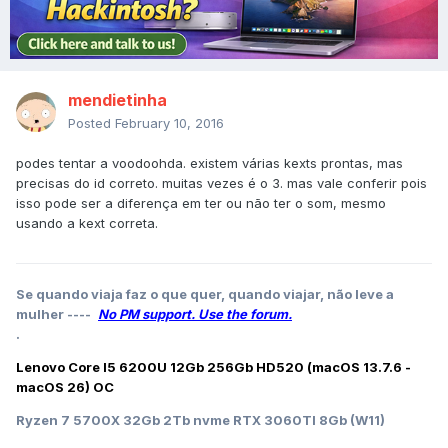
mendietinha
Posted
February 10, 2016
podes tentar a voodoohda. existem várias kexts prontas, mas
precisas do id correto. muitas vezes é o 3. mas vale conferir pois
isso pode ser a diferença em ter ou não ter o som, mesmo
usando a kext correta.
Se quando viaja faz o que quer, quando viajar, não leve a
mulher ----
No PM support. Use the forum.
.
Lenovo Core I5 6200U 12Gb 256Gb HD520 (macOS 13.7.6 -
macOS 26) OC
Ryzen 7 5700X 32Gb 2Tb nvme RTX 3060TI 8Gb (W11)