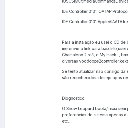
IOSCSIMultimediaCommandsDevice.
IDE Controller;0101 IOATAPIProtocol
IDE Controller;0101 AppleVIAATA.kex
Para a instalação eu usei o CD de 
me envie o link para baixá-lo,usei
Chamaleon 2 rc3, o My Hack..., baxei
diversas voodoops2controller.kext
Se tento atualizar não consigo dá 
são reconhecidos. desejo apos res
Diognostico:
O Snow Leopard boota/inicia sem p
preferencias do sistema apenas a 
etc...