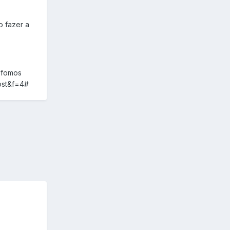
o fazer a
 fomos
post&f=4#