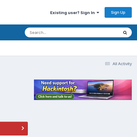
Sign Up
Existing user? Sign In
All Activity