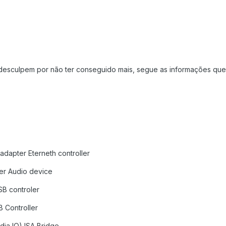
 desculpem por não ter conseguido mais, segue as informações qu
 adapter Eterneth controller
ler Audio device
SB controler
B Controller
dia IO) ISA Bridge