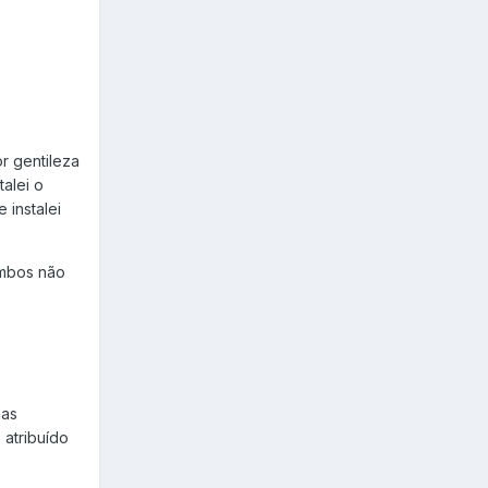
r gentileza
talei o
 instalei
ambos não
nas
atribuído