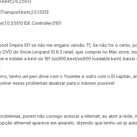
kext;2.6.2;5513
Transport.kext;2.5.1;5513
t;1.0.3;5513 IDE Controller;0101
boot Empire EFI se não me engano versão 7.1, Se não for o certo, po
 o DVD do Snow Leopard 10.6.3 retail, que comprei no Mac store, ins
 e instalei a kext sis 191 (sis900.kext/sis900 loadable.kext) baixei e
.
erro, tenho um pen drive com o Yosimite e outro com o El capitan, 
olver esses problemas atualizar para o máximo possível
roblemas, porem não consigo acessar a internet, ao abrir a rede, 
opção ethernet aparece em amarelo, dizendo que tenho um ip auto 