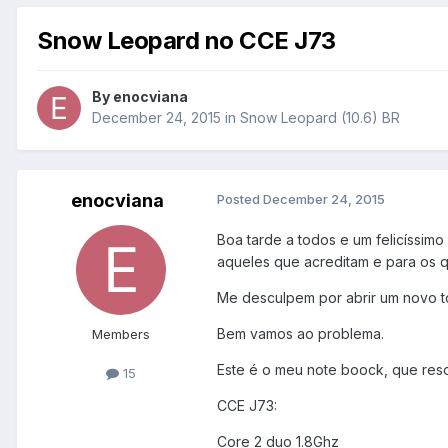
Snow Leopard no CCE J73
By
enocviana
December 24, 2015
in
Snow Leopard (10.6) BR
enocviana
Posted
December 24, 2015
Boa tarde a todos e um felicíssim
aqueles que acreditam e para os q
Me desculpem por abrir um novo tó
Bem vamos ao problema.
Members
Este é o meu note boock, que reso
15
CCE J73:
Core 2 duo 1.8Ghz