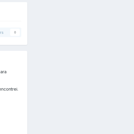
rs
0
para
ncontrei.