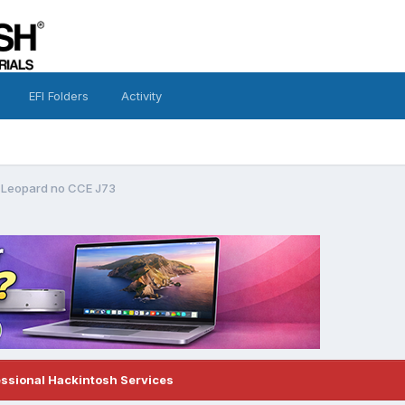
EFI Folders
Activity
Leopard no CCE J73
essional Hackintosh Services