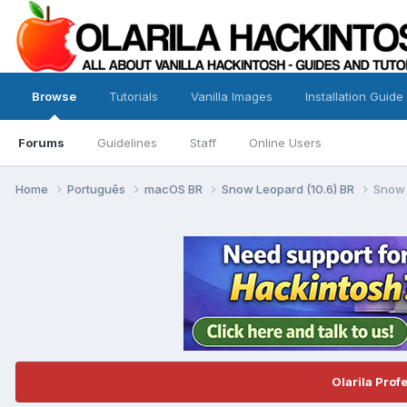
Browse
Tutorials
Vanilla Images
Installation Guide
Forums
Guidelines
Staff
Online Users
Home
Português
macOS BR
Snow Leopard (10.6) BR
Snow 
Olarila Prof