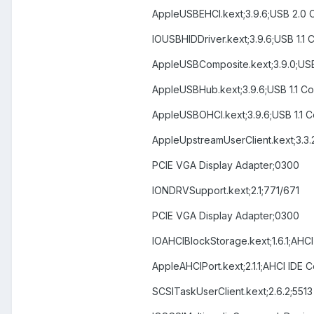
AppleUSBEHCI.kext;3.9.6;USB 2.0 C
IOUSBHIDDriver.kext;3.9.6;USB 1.1 
AppleUSBComposite.kext;3.9.0;USB 
AppleUSBHub.kext;3.9.6;USB 1.1 Co
AppleUSBOHCI.kext;3.9.6;USB 1.1 C
AppleUpstreamUserClient.kext;3.3.
PCIE VGA Display Adapter;0300
IONDRVSupport.kext;2.1;771/671
PCIE VGA Display Adapter;0300
IOAHCIBlockStorage.kext;1.6.1;AHCI
AppleAHCIPort.kext;2.1.1;AHCI IDE C
SCSITaskUserClient.kext;2.6.2;5513 