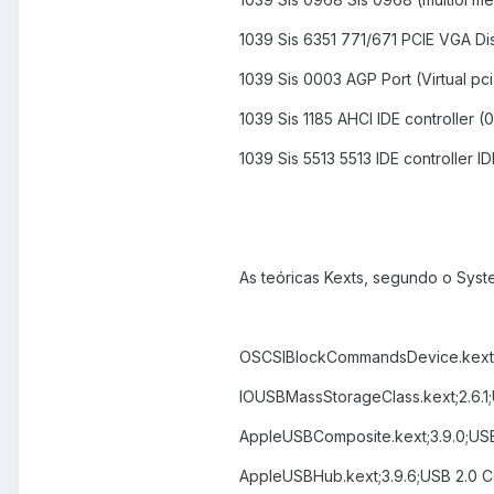
1039 Sis 6351 771/671 PCIE VGA D
1039 Sis 0003 AGP Port (Virtual pci
1039 Sis 1185 AHCI IDE controller (
1039 Sis 5513 5513 IDE controller ID
As teóricas Kexts, segundo o Syste
OSCSIBlockCommandsDevice.kext;2
IOUSBMassStorageClass.kext;2.6.1;
AppleUSBComposite.kext;3.9.0;USB
AppleUSBHub.kext;3.9.6;USB 2.0 Co