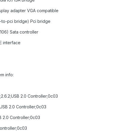
isplay adapter VGA compatible
-to-pci bridge) Pci bridge
0106) Sata controller
E interface
m info:
.6.2;USB 2.0 Controller;0c03
USB 2.0 Controller;0c03
 2.0 Controller;0c03
ntroller;0c03