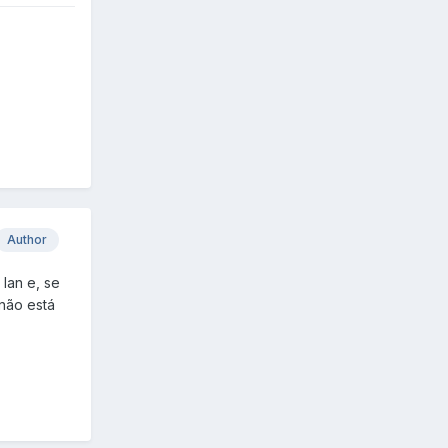
Author
 lan e, se
 não está