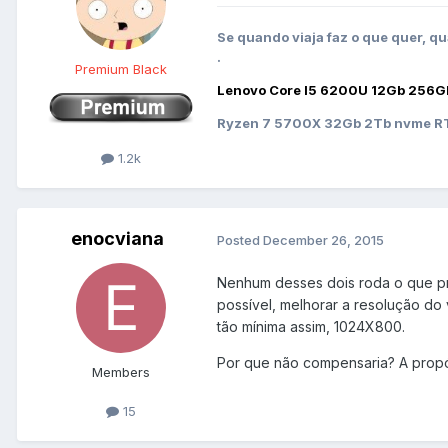
Se quando viaja faz o que quer, qu
.
Premium Black
Lenovo Core I5 6200U 12Gb 256G
Ryzen 7 5700X 32Gb 2Tb nvme RT
1.2k
enocviana
Posted
December 26, 2015
Nenhum desses dois roda o que prec
possível, melhorar a resolução do
tão mínima assim, 1024X800.
Por que não compensaria? A propós
Members
15