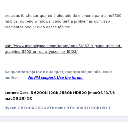
precisas tb checar quanto é alocado de memória para a hd5500
na bios, ou pelo windows. caso tenha problemas com isso
precisarás seguir dica desse tópico:
http://www.insanelymac.com/forum/topic/305710-guide-intel-hd-
graphics-5500-on-os-x-yosemite-10103/
Se quando viaja faz o que quer, quando viajar, não leve a
mulher ----
No PM support. Use the forum.
.
Lenovo Core I5 6200U 12Gb 256Gb HD520 (macOS 13.7.6 -
macOS 26) OC
Ryzen 7 5700X 32Gb 2Tb nvme RTX 3060TI 8Gb (W11)