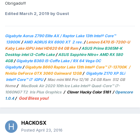
Obrigado!!!
Edited
March 2, 2019
by Guest
Gigabyte Aorus Z790 Elite AX / Raptor Lake 13th Intel® Core™
13900K
/
AMD AORUS RX 6900 XT 2 rev.
/
Lenovo E470 i5-7200-U
Kaby Lake iGPU intel HD620 64 GB Ram
/
ASUS Prime B365M-K
Desktop intel i3-Coffe Lake
/
ASUS Sapphire Nitro+ AMD RX 580
4GB
/
Gigabyte B360 i5-Coffe Lake / RX 64 Vega OC
Gigabyte
/
Gigabyte B660 Raptor Lake 13th Intel® Core™ i7-13700K /
Nvidia GeForce GTX 3060 Gainward 12GB
/
Gigabyte Z170 XP SLi
Intel® Core™ i7 iGPU
/
Mac mini M4 Pro 12/16 24 GB Ram 512 GB
Nvme
/
MacBook Air 2020 10th Ice Lake Intel® Quad-Core™ i7-
1060NG7 T2 Iris Plus Graphics
/
Clover Hacky Color 5161
/
Opencore
God Bless you!
1.0.4
/
HACKOSX
Posted
April 23, 2016