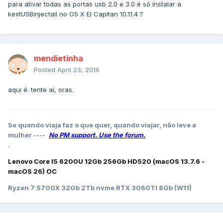
para ativar todas as portas usb 2.0 e 3.0 é só instalar a
kextUSBinjectall no OS X El Capitan 10.11.4 ?
mendietinha
Posted
April 23, 2016
aqui é. tente aí, oras.
Se quando viaja faz o que quer, quando viajar, não leve a
mulher ----
No PM support. Use the forum.
.
Lenovo Core I5 6200U 12Gb 256Gb HD520 (macOS 13.7.6 -
macOS 26) OC
Ryzen 7 5700X 32Gb 2Tb nvme RTX 3060TI 8Gb (W11)