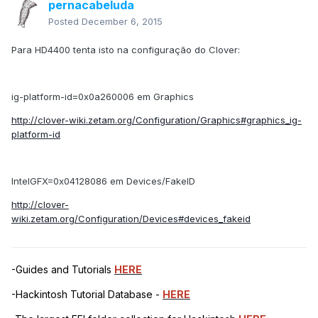
pernacabeluda
Posted
December 6, 2015
Para HD4400 tenta isto na configuração do Clover:
ig-platform-id=0x0a260006 em Graphics
http://clover-wiki.zetam.org/Configuration/Graphics#graphics_ig-
platform-id
IntelGFX=0x04128086 em Devices/FakeID
http://clover-
wiki.zetam.org/Configuration/Devices#devices_fakeid
-Guides and Tutorials
HERE
-Hackintosh Tutorial Database -
HERE