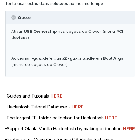
Tenta usar estas duas soluções ao mesmo tempo
Quote
Ativar
USB Ownership
nas opções do Clover (menu
PCI
devices
)
Adicionar
-gux_defer_usb2 -gux_no_idle
em
Boot Args
(menu de opções do Clover)
-Guides and Tutorials
HERE
-Hackintosh Tutorial Database -
HERE
-The largest EFI folder collection for Hackintosh
HERE
-Support Olarila Vanilla Hackintosh by making a donation
HERE
-Professional Consulting for macOS Hackintosh since