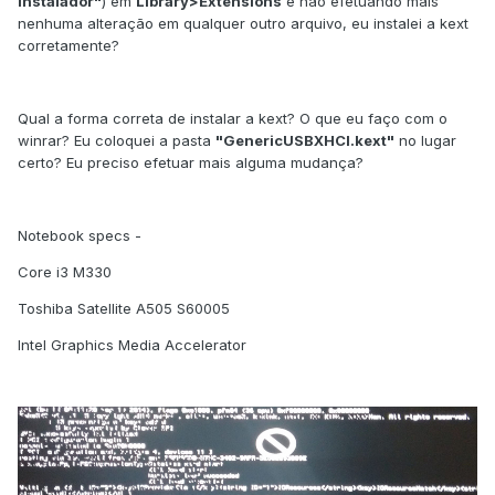
instalador"
) em
Library>Extensions
e não efetuando mais
nenhuma alteração em qualquer outro arquivo, eu instalei a kext
corretamente?
Qual a forma correta de instalar a kext? O que eu faço com o
winrar? Eu coloquei a pasta
"GenericUSBXHCI.kext"
no lugar
certo? Eu preciso efetuar mais alguma mudança?
Notebook specs -
Core i3 M330
Toshiba Satellite A505 S60005
Intel Graphics Media Accelerator