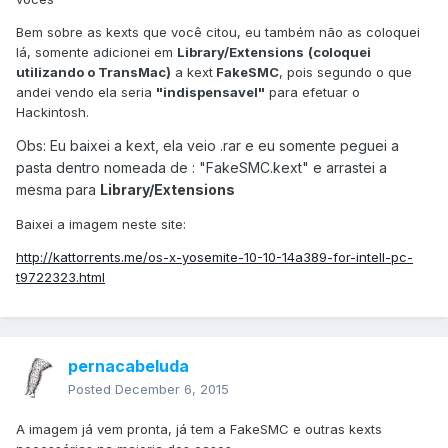
Bem sobre as kexts que você citou, eu também não as coloquei
lá, somente adicionei em
Library/Extensions
(coloquei
utilizando o TransMac)
a kext
FakeSMC
, pois segundo o que
andei vendo ela seria
"indispensavel"
para efetuar o
Hackintosh.
Obs: Eu baixei a kext, ela veio .rar e eu somente peguei a
pasta dentro nomeada de : "FakeSMC.kext" e arrastei a
mesma para
Library/Extensions
Baixei a imagem neste site:
http://kattorrents.me/os-x-yosemite-10-10-14a389-for-intell-pc-
t9722323.html
pernacabeluda
Posted
December 6, 2015
A imagem já vem pronta, já tem a FakeSMC e outras kexts