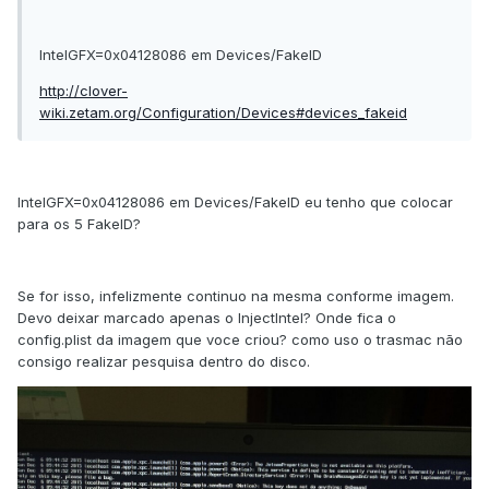
IntelGFX=0x04128086 em Devices/FakeID
http://clover-
wiki.zetam.org/Configuration/Devices#devices_fakeid
IntelGFX=0x04128086 em Devices/FakeID eu tenho que colocar
para os 5 FakeID?
Se for isso, infelizmente continuo na mesma conforme imagem.
Devo deixar marcado apenas o InjectIntel? Onde fica o
config.plist da imagem que voce criou? como uso o trasmac não
consigo realizar pesquisa dentro do disco.