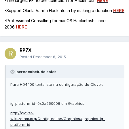
-The largest EFI folder collection for Hackintosh
HERE
-Support Olarila Vanilla Hackintosh by making a donation
HERE
-Professional Consulting for macOS Hackintosh since
2006
HERE
RP7X
Posted
December 6, 2015
pernacabeluda said:
Para HD4400 tenta isto na configuração do Clover:
ig-platform-id=0x0a260006 em Graphics
http://clover-
wiki.zetam.org/Configuration/Graphics#graphics_ig-
platform-id