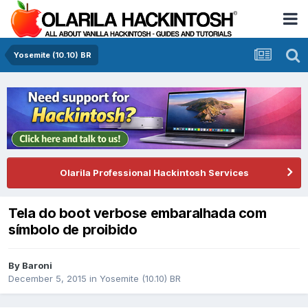
Yosemite (10.10) BR
Olarila Professional Hackintosh Services
Tela do boot verbose embaralhada com
símbolo de proibido
By
Baroni
December 5, 2015
in
Yosemite (10.10) BR