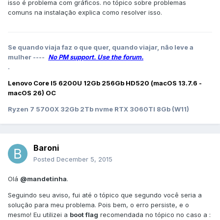
isso é problema com gráficos. no tópico sobre problemas
comuns na instalação explica como resolver isso.
Se quando viaja faz o que quer, quando viajar, não leve a
mulher ----
No PM support. Use the forum.
.
Lenovo Core I5 6200U 12Gb 256Gb HD520 (macOS 13.7.6 -
macOS 26) OC
Ryzen 7 5700X 32Gb 2Tb nvme RTX 3060TI 8Gb (W11)
Baroni
Posted
December 5, 2015
Olá
@mandetinha
.
Seguindo seu aviso, fui até o tópico que segundo você seria a
solução para meu problema. Pois bem, o erro persiste, e o
mesmo! Eu utilizei a
boot flag
recomendada no tópico no caso a :