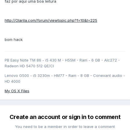
faz por aqui uma boa leitura
http://Olarila.com/forum/viewtopic.php?f=10&t=225
bom hack
PB Easy Note TM 86 - i5 430 M - H55M - Ram - 6 GB - Alc272 -
Radeon HD 5470 512 QE/CI
Lenovo G500 - i5 3230m - HM77 - Ram - 8 GB - Conexant audio -
HD 4000
My OS X Files
Create an account or sign in to comment
You need to be a member in order to leave a comment