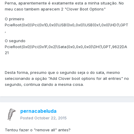
Perna, aparentemente é exatamente esta a minha situação. No
meu caso tambem aparecem 2 "Clover Boot Options"
O primeiro
PcieRoot(0x0)\Pci(0x1D,0x0)\USB(0x0,0x0)\USB(0x1,0x0)\HD(1,GPT
,
O segundo
PcieRoot(0x0)\Pci(0x1F,0x2)\Sata(0x0,0x0,0x0)\DH(1,GPT,9622DA
21
Desta forma, presumo que o segundo seja o do sata, mesmo
selecionando a opção "Add Clover boot options for all entries" no
segundo, continua dando a mesma coisa.
pernacabeluda
Posted
October 22, 2015
Tentou fazer o "remove all" antes?