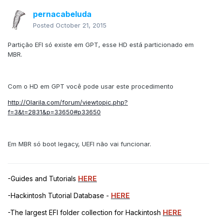
pernacabeluda
Posted
October 21, 2015
Partição EFI só existe em GPT, esse HD está particionado em
MBR.
Com o HD em GPT você pode usar este procedimento
http://Olarila.com/forum/viewtopic.php?
f=3&t=2831&p=33650#p33650
Em MBR só boot legacy, UEFI não vai funcionar.
-Guides and Tutorials
HERE
-Hackintosh Tutorial Database -
HERE
-The largest EFI folder collection for Hackintosh
HERE