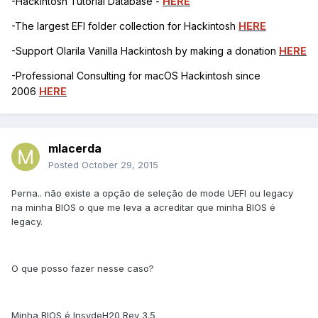
-Hackintosh Tutorial Database -
HERE
-The largest EFI folder collection for Hackintosh
HERE
-Support Olarila Vanilla Hackintosh by making a donation
HERE
-Professional Consulting for macOS Hackintosh since
2006
HERE
mlacerda
Posted
October 29, 2015
Perna.. não existe a opção de seleção de mode UEFI ou legacy
na minha BIOS o que me leva a acreditar que minha BIOS é
legacy.
O que posso fazer nesse caso?
Minha BIOS é InsydeH20 Rev 3.5