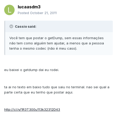
lucaasdm3
Posted
October 21, 2011
Cassio said:
Você tem que postar o getDump, sem essas informações
não tem como alguém tem ajudar, a menos que a pessoa
tenha o mesmo codec (não é meu caso).
eu baixei o getdump dai eu rodei.
ta ai no texto em baixo tudo que saiu no terminal. nao sei qual a
parte certa que eu tenho que postar aqui.
http://cl.ly/1R3T300u113k32312D43