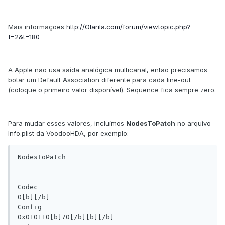
Mais informações
http://Olarila.com/forum/viewtopic.php?
f=2&t=180
A Apple não usa saída analógica multicanal, então precisamos
botar um Default Association diferente para cada line-out
(coloque o primeiro valor disponível). Sequence fica sempre zero.
Para mudar esses valores, incluímos
NodesToPatch
no arquivo
Info.plist da VoodooHDA, por exemplo:
NodesToPatch

Codec

0[b][/b]

Config

0x010110[b]70[/b][b][/b]
