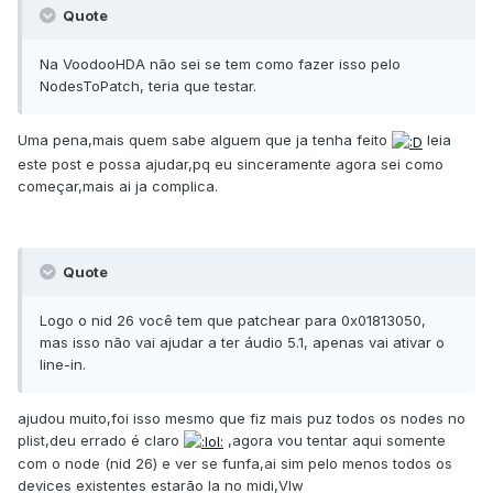
Quote
Na VoodooHDA não sei se tem como fazer isso pelo
NodesToPatch, teria que testar.
Uma pena,mais quem sabe alguem que ja tenha feito
leia
este post e possa ajudar,pq eu sinceramente agora sei como
começar,mais ai ja complica.
Quote
Logo o nid 26 você tem que patchear para 0x01813050,
mas isso não vai ajudar a ter áudio 5.1, apenas vai ativar o
line-in.
ajudou muito,foi isso mesmo que fiz mais puz todos os nodes no
plist,deu errado é claro
,agora vou tentar aqui somente
com o node (nid 26) e ver se funfa,ai sim pelo menos todos os
devices existentes estarão la no midi,Vlw