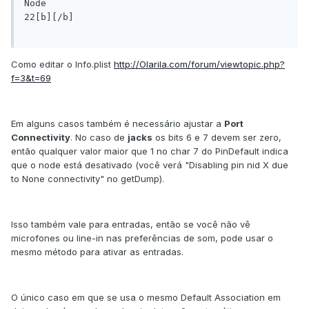
Node

22[b][/b]

Como editar o Info.plist
http://Olarila.com/forum/viewtopic.php?
f=3&t=69
Em alguns casos também é necessário ajustar a
Port
Connectivity
. No caso de
jacks
os bits 6 e 7 devem ser zero,
então qualquer valor maior que 1 no char 7 do PinDefault indica
que o node está desativado (você verá "Disabling pin nid X due
to None connectivity" no getDump).
Isso também vale para entradas, então se você não vê
microfones ou line-in nas preferências de som, pode usar o
mesmo método para ativar as entradas.
O único caso em que se usa o mesmo Default Association em