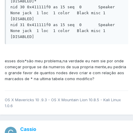
[DISABLED]*

nid 30 0x411111f0 as 15 seq  0       Speaker  
None jack  1 loc  1 color   Black misc 1 
[DISABLED]

nid 31 0x411111f0 as 15 seq  0       Speaker  
None jack  1 loc  1 color   Black misc 1 
esses dois*são meu problema,na verdade eu nem sie por onde
começar porque se da numeros de sua propria mente,eu pediria
o grande favor de quantos nodes devo criar e com relação aos
marcados de * na ultima tabela como modifico?
OS X Mavericks 10 .9.3 - OS X Mountain Lion 10.8.5 - Kali Linux
1.0.6
Cassio