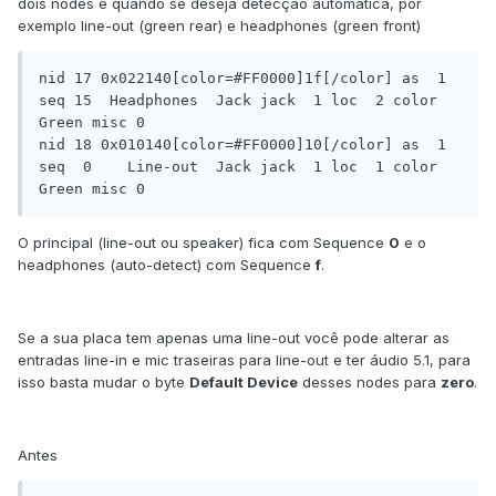
dois nodes é quando se deseja detecção automática, por
exemplo line-out (green rear) e headphones (green front)
nid 17 0x022140[color=#FF0000]1f[/color] as  1 
seq 15	Headphones  Jack jack  1 loc  2 color   
Green misc 0

nid 18 0x010140[color=#FF0000]10[/color] as  1 
seq  0	  Line-out  Jack jack  1 loc  1 color   
Green misc 0
O principal (line-out ou speaker) fica com Sequence
0
e o
headphones (auto-detect) com Sequence
f
.
Se a sua placa tem apenas uma line-out você pode alterar as
entradas line-in e mic traseiras para line-out e ter áudio 5.1, para
isso basta mudar o byte
Default Device
desses nodes para
zero
.
Antes