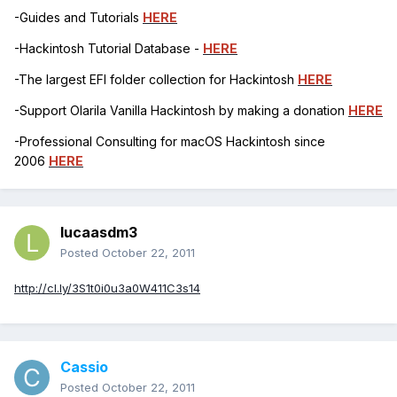
-Guides and Tutorials
HERE
-Hackintosh Tutorial Database -
HERE
-The largest EFI folder collection for Hackintosh
HERE
-Support Olarila Vanilla Hackintosh by making a donation
HERE
-Professional Consulting for macOS Hackintosh since
2006
HERE
lucaasdm3
Posted
October 22, 2011
http://cl.ly/3S1t0i0u3a0W411C3s14
Cassio
Posted
October 22, 2011