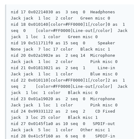
nid 17 0x02214030 as  3 seq  0	Headphones  
Jack jack  1 loc  2 color   Green misc 0

nid 18 0x010140[color=#FF0000]1[/color]0 as  1 
seq  0	  [color=#FF0000]Line-out[/color]  Jack 
jack  1 loc  1 color   Green misc 0

nid 19 0x511711f0 as 15 seq  0	   Speaker  
None jack  7 loc 17 color   Black misc 1

nid 20 0x02a1902e as  2 seq 14	Microphone  
Jack jack  1 loc  2 color	Pink misc 0

nid 21 0x01813021 as  2 seq  1	   Line-in  
Jack jack  1 loc  1 color	Blue misc 0

nid 22 0x010110[color=#FF0000]1[/color]2 as  1 
seq  2	  [color=#FF0000]Line-out[/color]  Jack 
jack  1 loc  1 color   Black misc 0

nid 23 0x01a19020 as  2 seq  0	Microphone  
Jack jack  1 loc  1 color	Pink misc 0

nid 24 0x99331122 as  2 seq  2	  CD Fixed       
jack  3 loc 25 color   Black misc 1

nid 27 0x0145f1a0 as 10 seq  0	 SPDIF-out  
Jack jack  5 loc  1 color   Other misc 1

nid 28 0x41c5f160 as  6 seq  0	  SPDIF-in  