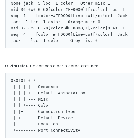
None jack  5 loc  1 color   Other misc 1

nid 36 0x010160[color=#FF0000]1[/color]1 as  1 
seq  1	  [color=#FF0000]Line-out[/color]  Jack 
jack  1 loc  1 color   Orange misc 0

nid 37 0x010120[color=#FF0000]1[/color]4 as  1 
seq  4	  [color=#FF0000]Line-out[/color]  Jack 
jack  1 loc  1 color	Grey misc 0
O
PinDefault
é composto por 8 caracteres hex
0x01011012

 |||||||+- Sequence

 ||||||+-- Default Association

 |||||+--- Misc

 ||||+---- Color

 |||+----- Connection Type

 ||+------ Default Device

 |+------- Location

 +-------- Port Connectivity