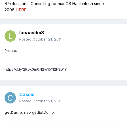
-Professional Consulting for macOS Hackintosh since
2006
HERE
lucaasdm3
Posted
October 21, 2011
Pronto.
http://cl.ly/2K0k0m0N2w15112F3D1Y
Cassio
Posted
October 21, 2011
getDump
, não get
Ext
Dump.