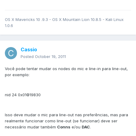
OS X Mavericks 10 .9.3 - OS X Mountain Lion 10.8.5 - Kali Linux
1.0.6
Cassio
Posted
October 19, 2011
Você pode tentar mudar os nodes do mic e line-in para line-out,
por exemplo:
nid 24 0x01
0
19830
Isso deve mudar o mic para line-out nas preferências, mas para
realmente funcionar como line-out (se funcionar) deve ser
necessário mudar também
Conns
e/ou
DAC
.