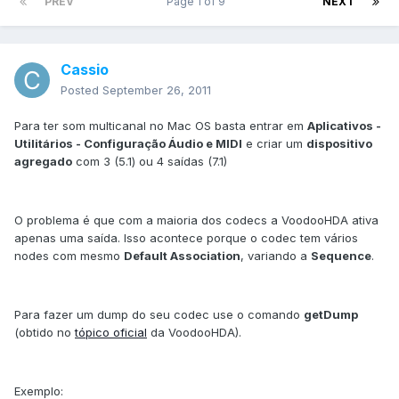
PREV
Page 1 of 9
NEXT
Cassio
Posted
September 26, 2011
Para ter som multicanal no Mac OS basta entrar em
Aplicativos -
Utilitários - Configuração Áudio e MIDI
e criar um
dispositivo
agregado
com 3 (5.1) ou 4 saídas (7.1)
O problema é que com a maioria dos codecs a VoodooHDA ativa
apenas uma saída. Isso acontece porque o codec tem vários
nodes com mesmo
Default Association
, variando a
Sequence
.
Para fazer um dump do seu codec use o comando
getDump
(obtido no
tópico oficial
da VoodooHDA).
Exemplo: