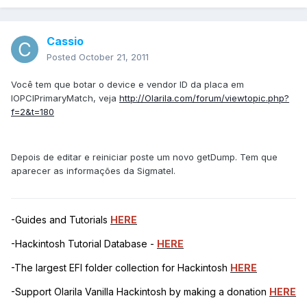
Cassio
Posted
October 21, 2011
Você tem que botar o device e vendor ID da placa em
IOPCIPrimaryMatch, veja
http://Olarila.com/forum/viewtopic.php?
f=2&t=180
Depois de editar e reiniciar poste um novo getDump. Tem que
aparecer as informações da Sigmatel.
-Guides and Tutorials
HERE
-Hackintosh Tutorial Database -
HERE
-The largest EFI folder collection for Hackintosh
HERE
-Support Olarila Vanilla Hackintosh by making a donation
HERE