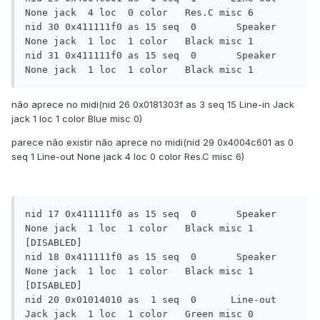
None jack  4 loc  0 color   Res.C misc 6

nid 30 0x411111f0 as 15 seq  0       Speaker  
None jack  1 loc  1 color   Black misc 1

nid 31 0x411111f0 as 15 seq  0       Speaker  
não aprece no midi(nid 26 0x0181303f as 3 seq 15 Line-in Jack
jack 1 loc 1 color Blue misc 0)
parece não existir não aprece no midi(nid 29 0x4004c601 as 0
seq 1 Line-out None jack 4 loc 0 color Res.C misc 6)
nid 17 0x411111f0 as 15 seq  0       Speaker  
None jack  1 loc  1 color   Black misc 1 
[DISABLED]

nid 18 0x411111f0 as 15 seq  0       Speaker  
None jack  1 loc  1 color   Black misc 1 
[DISABLED]

nid 20 0x01014010 as  1 seq  0      Line-out  
Jack jack  1 loc  1 color   Green misc 0
