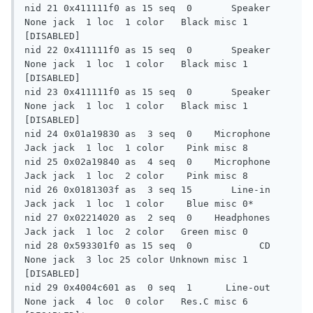
nid 21 0x411111f0 as 15 seq  0       Speaker  
None jack  1 loc  1 color   Black misc 1 
[DISABLED]

nid 22 0x411111f0 as 15 seq  0       Speaker  
None jack  1 loc  1 color   Black misc 1 
[DISABLED]

nid 23 0x411111f0 as 15 seq  0       Speaker  
None jack  1 loc  1 color   Black misc 1 
[DISABLED]

nid 24 0x01a19830 as  3 seq  0    Microphone  
Jack jack  1 loc  1 color    Pink misc 8

nid 25 0x02a19840 as  4 seq  0    Microphone  
Jack jack  1 loc  2 color    Pink misc 8

nid 26 0x0181303f as  3 seq 15       Line-in  
Jack jack  1 loc  1 color    Blue misc 0*

nid 27 0x02214020 as  2 seq  0    Headphones  
Jack jack  1 loc  2 color   Green misc 0

nid 28 0x593301f0 as 15 seq  0            CD  
None jack  3 loc 25 color Unknown misc 1 
[DISABLED]

nid 29 0x4004c601 as  0 seq  1      Line-out  
None jack  4 loc  0 color   Res.C misc 6 