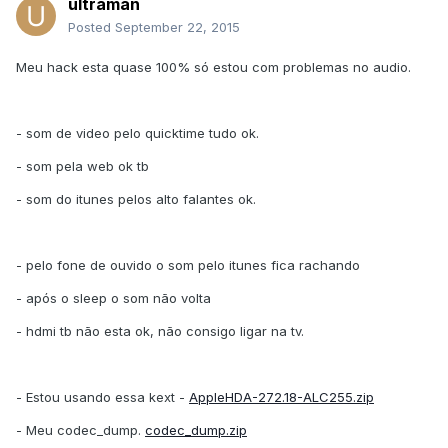
ultraman
Posted
September 22, 2015
Meu hack esta quase 100% só estou com problemas no audio.
- som de video pelo quicktime tudo ok.
- som pela web ok tb
- som do itunes pelos alto falantes ok.
- pelo fone de ouvido o som pelo itunes fica rachando
- após o sleep o som não volta
- hdmi tb não esta ok, não consigo ligar na tv.
- Estou usando essa kext -
AppleHDA-272.18-ALC255.zip
- Meu codec_dump.
codec_dump.zip