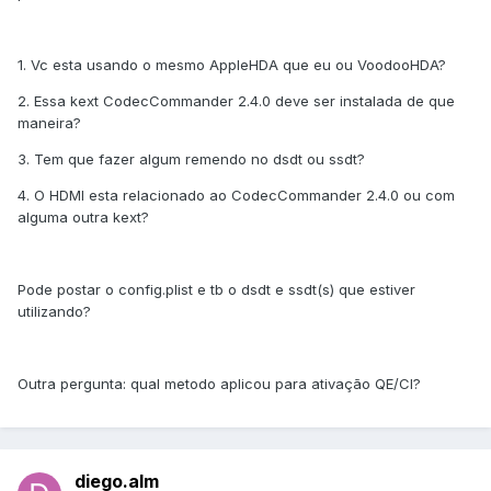
1. Vc esta usando o mesmo AppleHDA que eu ou VoodooHDA?
2. Essa kext CodecCommander 2.4.0 deve ser instalada de que
maneira?
3. Tem que fazer algum remendo no dsdt ou ssdt?
4. O HDMI esta relacionado ao CodecCommander 2.4.0 ou com
alguma outra kext?
Pode postar o config.plist e tb o dsdt e ssdt(s) que estiver
utilizando?
Outra pergunta: qual metodo aplicou para ativação QE/CI?
diego.alm