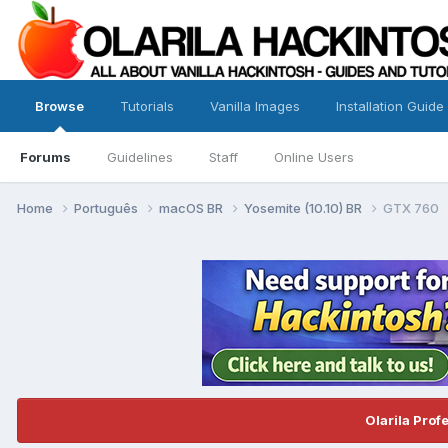
Browse
Tutorials
Vanilla Images
Installation Guide
Forums
Guidelines
Staff
Online Users
Home
Português
macOS BR
Yosemite (10.10) BR
GTX 760
Olarila Prof