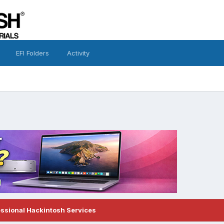
EFI Folders
Activity
essional Hackintosh Services