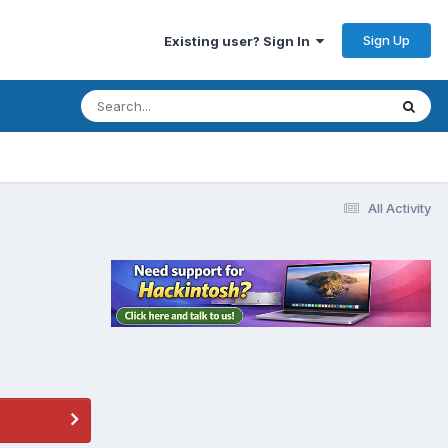
Sign Up
Existing user? Sign In
All Activity