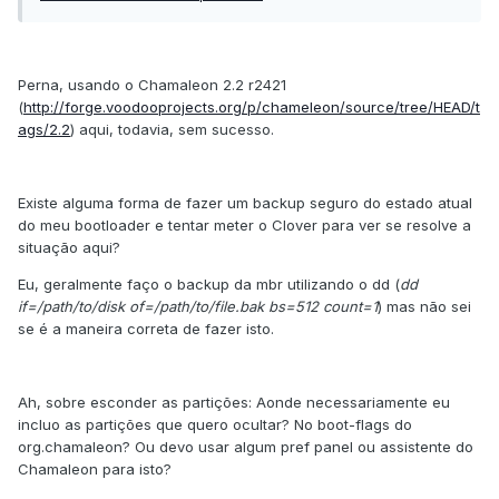
Perna, usando o Chamaleon 2.2 r2421
(
http://forge.voodooprojects.org/p/chameleon/source/tree/HEAD/t
ags/2.2
) aqui, todavia, sem sucesso.
Existe alguma forma de fazer um backup seguro do estado atual
do meu bootloader e tentar meter o Clover para ver se resolve a
situação aqui?
Eu, geralmente faço o backup da mbr utilizando o dd (
dd
if=/path/to/disk of=/path/to/file.bak bs=512 count=1
) mas não sei
se é a maneira correta de fazer isto.
Ah, sobre esconder as partições: Aonde necessariamente eu
incluo as partições que quero ocultar? No boot-flags do
org.chamaleon? Ou devo usar algum pref panel ou assistente do
Chamaleon para isto?