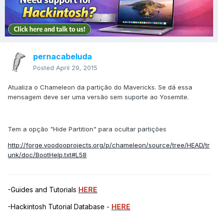
pernacabeluda
Posted
April 29, 2015
Atualiza o Chameleon da partição do Mavericks. Se dá essa
mensagem deve ser uma versão sem suporte ao Yosemite.
Tem a opção "Hide Partition" para ocultar partições
http://forge.voodooprojects.org/p/chameleon/source/tree/HEAD/tr
unk/doc/BootHelp.txt#L58
-Guides and Tutorials
HERE
-Hackintosh Tutorial Database -
HERE