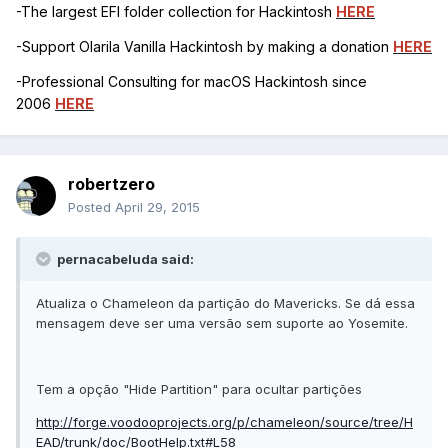
-The largest EFI folder collection for Hackintosh
HERE
-Support Olarila Vanilla Hackintosh by making a donation
HERE
-Professional Consulting for macOS Hackintosh since
2006
HERE
robertzero
Posted
April 29, 2015
pernacabeluda said:
Atualiza o Chameleon da partição do Mavericks. Se dá essa
mensagem deve ser uma versão sem suporte ao Yosemite.
Tem a opção "Hide Partition" para ocultar partições
http://forge.voodooprojects.org/p/chameleon/source/tree/H
EAD/trunk/doc/BootHelp.txt#L58