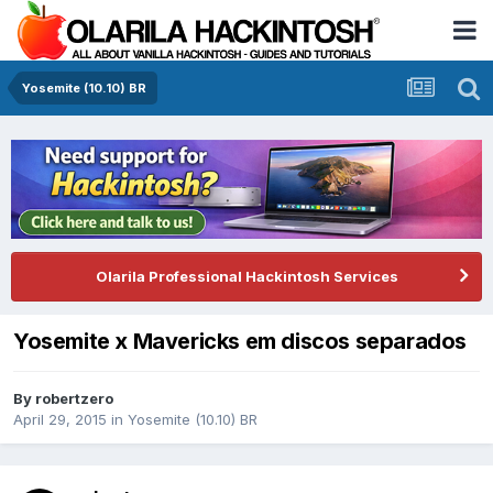
Yosemite (10.10) BR
Olarila Professional Hackintosh Services
Yosemite x Mavericks em discos separados
By
robertzero
April 29, 2015
in
Yosemite (10.10) BR