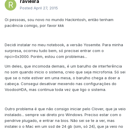
ravieiira
Posted
April 27, 2015
Oi pessoas, sou novo no mundo Hackintosh, então tenham
paciência comigo, por favor kkk
Decidi instalar no meu notebook, a versão Yosemite. Para minha
surpresa, ocorreu tudo bem, só precisei entrar com o
npci=0x3000. Porém, estou com problemas...
Um deles, que incomoda demais, é um barulho de interferência
no som quando inicio o sistema, creio que seja microfonia. Só sei
que se o note estiver em uma mesa, o barulho chega a doer a
cabeça. Consegui desativar mexendo nas configurações do
VoodooHDA, mas continua toda vez que ligo o sistema.
Outro problema é que não consigo iniciar pelo Clover, que ja veio
instalado... sempre vai direto pro Windows. Preciso estar com o
pendrive plugado, e entrar na bios. Não sei se te a ver, mas
instalei o o Mac em um ssd de 24 gb (sim, só 24), que ja veio no