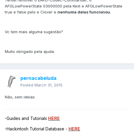
Tentei remover o EAPD-Codec-Commander; o
AFGLowPowerState 03000000 pela Kext e AFGLowPowerState
true e false pelo e Clover e
nenhuma delas funcionou
.
Vc tem mais alguma sugestão?
Muito obrigado pela ajuda.
pernacabeluda
Posted
March 31, 2015
Não, sem ideias.
-Guides and Tutorials
HERE
-Hackintosh Tutorial Database -
HERE