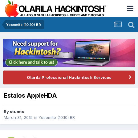
Yosemite (10.10) BR
Olarila Professional Hackintosh Services
Estalos AppleHDA
By
stumts
March 31, 2015
in
Yosemite (10.10) BR