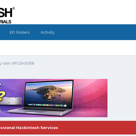
EFI Folders
Activity
ny Vaio VPCEH30EB
essional Hackintosh Services