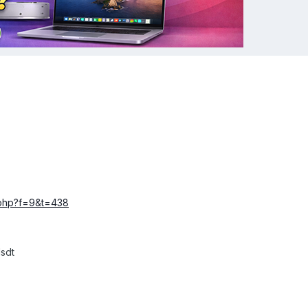
c.php?f=9&t=438
sdt