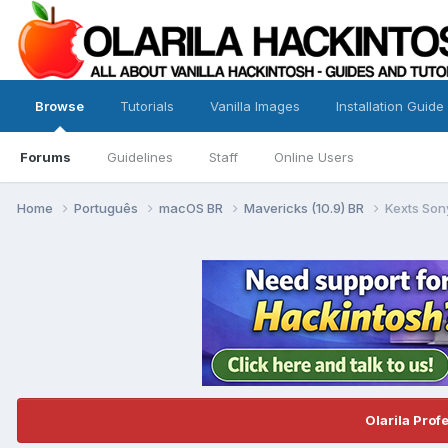
Browse
Tutorials
Vanilla Images
Installation Guide
Forums
Guidelines
Staff
Online Users
Home
Português
macOS BR
Mavericks (10.9) BR
Kexts So
Olarila Prof