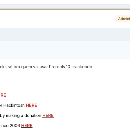
Admini
icks só pra quem vai usar Protools 10 crackeado
ERE
for Hackintosh
HERE
h by making a donation
HERE
 since 2006
HERE