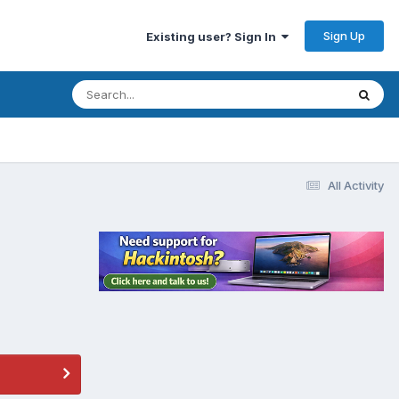
Sign Up
Existing user? Sign In
All Activity