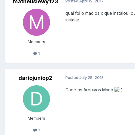
matheuslewy123
Posted
April 12, 2017
qual foi o mac os x que instalou,
instalar.
Members
1
dariojuniop2
Posted
July 25, 2018
Cade os Arquivos Mano
Members
1