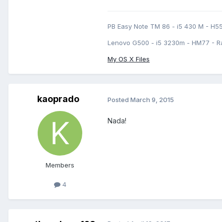
PB Easy Note TM 86 - i5 430 M - H5
Lenovo G500 - i5 3230m - HM77 - R
My OS X Files
kaoprado
Posted
March 9, 2015
Nada!
Members
4