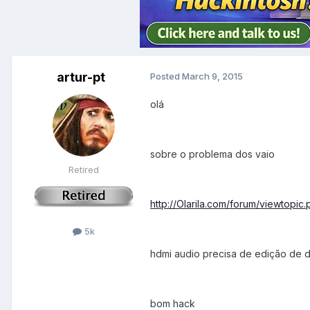
artur-pt
Posted
March 9, 2015
olá
sobre o problema dos vaio
Retired
http://Olarila.com/forum/viewtopi
5k
hdmi audio precisa de edição de d
bom hack