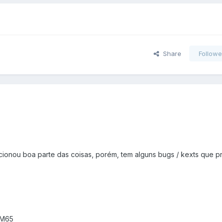
Share
Followe
cionou boa parte das coisas, porém, tem alguns bugs / kexts que p
HM65