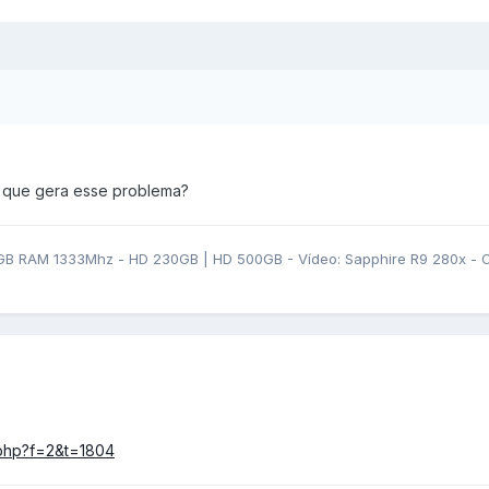
 que gera esse problema?
GB RAM 1333Mhz - HD 230GB | HD 500GB - Vídeo: Sapphire R9 280x - OS
c.php?f=2&t=1804