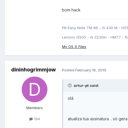
bom hack
PB Easy Note TM 86 - i5 430 M - H5
Lenovo G500 - i5 3230m - HM77 - R
My OS X Files
dininhogrimmjow
Posted
February 19, 2015
artur-pt said:
olá
Members
atualiza tua assinatura .. só ge
194