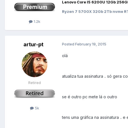
Lenovo Core I5 6200U 12Gb 256G
Ryzen 7 5700X 32Gb 2Tb nvme RT
1.2k
artur-pt
Posted
February 19, 2015
olá
atualiza tua assinatura .. só gera c
Retired
se é outro pc mete lá o outro
5k
tens uma gráfica na assinatura .. e 