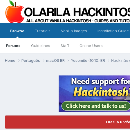
Browse
Tutorials
Vanilla Images
Installation Guide
Forums
Guidelines
Staff
Online Users
Home
Português
macOS BR
Yosemite (10.10) BR
Hack não e
Olarila Prof