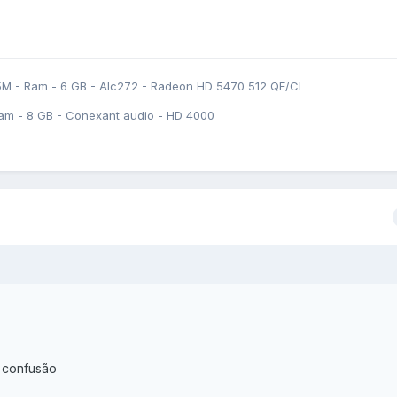
5M - Ram - 6 GB - Alc272 - Radeon HD 5470 512 QE/CI
am - 8 GB - Conexant audio - HD 4000
ra confusão