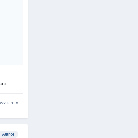
ura
x 10.11 &
Author