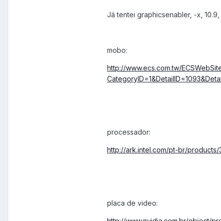
Já tentei graphicsenabler, -x, 10.9
mobo:
http://www.ecs.com.tw/ECSWebSite
CategoryID=1&DetailID=1093&Det
processador:
http://ark.intel.com/pt-br/prod
placa de video:
http://www.nvidia.com.br/object/pr