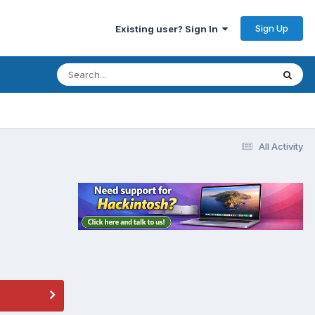
Sign Up
Existing user? Sign In
All Activity