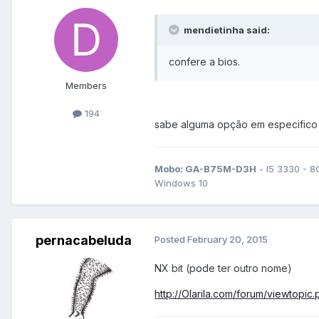
mendietinha said:
confere a bios.
Members
194
sabe alguma opção em especifico
Mobo: GA-B75M-D3H
- I5 3330 - 8
Windows 10
pernacabeluda
Posted
February 20, 2015
NX bit (pode ter outro nome)
http://Olarila.com/forum/viewtopi