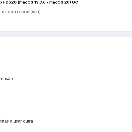
b HD520 (macOS 13.7.6 - macOS 26) OC
X 3060TI 8Gb (W11)
onfusão
estás a usar outra