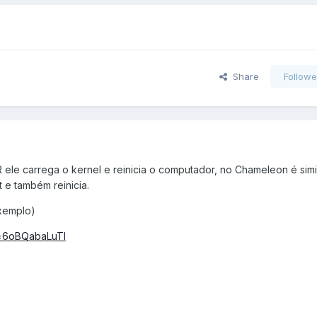
Share
Followe
ele carrega o kernel e reinicia o computador, no Chameleon é simil
 e também reinicia.
exemplo)
v=6oBQabaLuTI