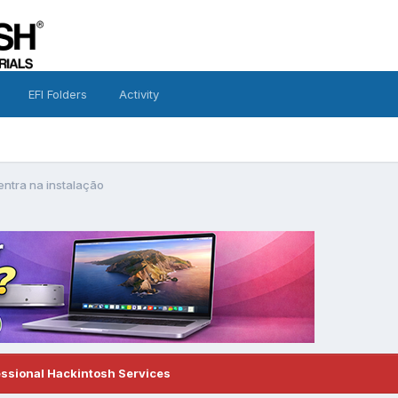
EFI Folders
Activity
ntra na instalação
essional Hackintosh Services