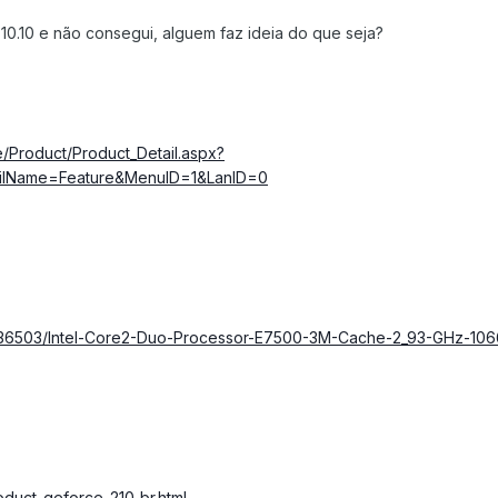
, 10.10 e não consegui, alguem faz ideia do que seja?
/Product/Product_Detail.aspx?
ailName=Feature&MenuID=1&LanID=0
ucts/36503/Intel-Core2-Duo-Processor-E7500-3M-Cache-2_93-GHz-1
oduct_geforce_210_br.html