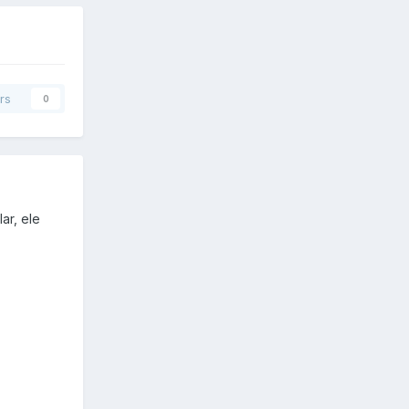
rs
0
ar, ele