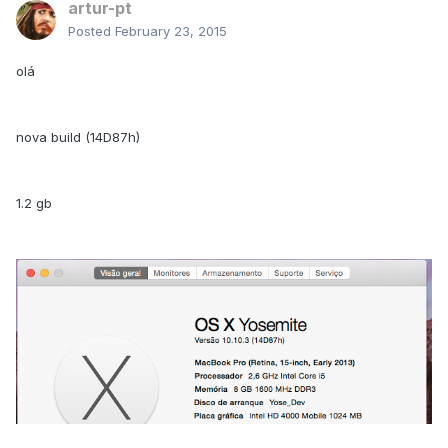
artur-pt
Posted
February 23, 2015
olá
nova build (14D87h)
1.2 gb