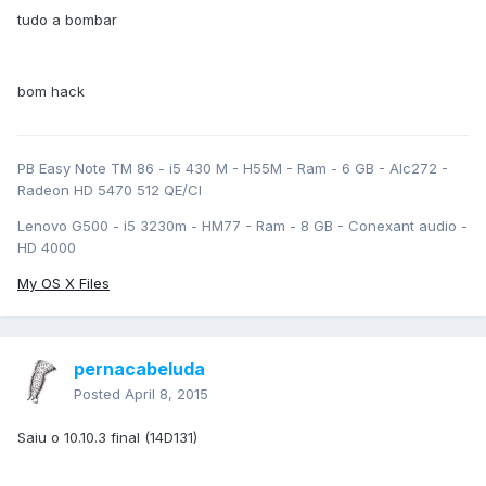
tudo a bombar
bom hack
PB Easy Note TM 86 - i5 430 M - H55M - Ram - 6 GB - Alc272 -
Radeon HD 5470 512 QE/CI
Lenovo G500 - i5 3230m - HM77 - Ram - 8 GB - Conexant audio -
HD 4000
My OS X Files
pernacabeluda
Posted
April 8, 2015
Saiu o 10.10.3 final (14D131)