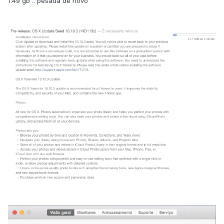
1.49 gb .. pesada de novo