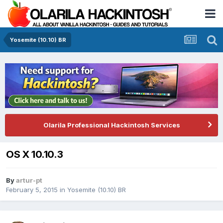
Yosemite (10.10) BR
Olarila Professional Hackintosh Services
OS X 10.10.3
By
artur-pt
February 5, 2015
in
Yosemite (10.10) BR